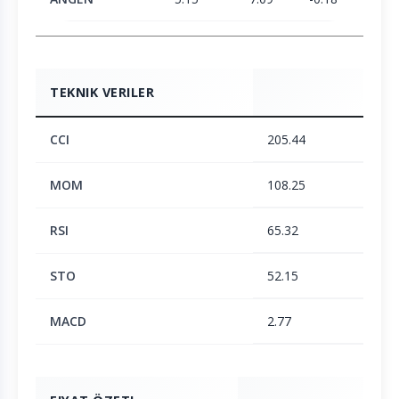
TEKNIK VERILER
CCI
205.44
MOM
108.25
RSI
65.32
STO
52.15
MACD
2.77