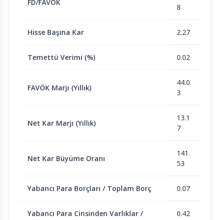
FD/FAVÖK
8
Hisse Başına Kar
2.27
Temettü Verimi (%)
0.02
44.0
FAVÖK Marjı (Yıllık)
3
13.1
Net Kar Marjı (Yıllık)
7
141.
Net Kar Büyüme Oranı
53
Yabancı Para Borçları / Toplam Borç
0.07
Yabancı Para Cinsinden Varlıklar /
0.42