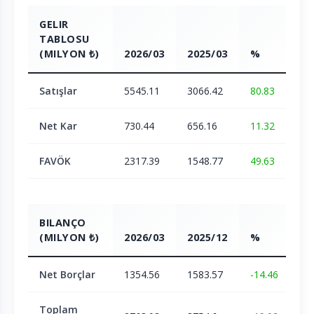
GELIR
TABLOSU
(MILYON ₺)
2026/03
2025/03
%
Satışlar
5545.11
3066.42
80.83
Net Kar
730.44
656.16
11.32
FAVÖK
2317.39
1548.77
49.63
BILANÇO
(MILYON ₺)
2026/03
2025/12
%
Net Borçlar
1354.56
1583.57
-14.46
Toplam