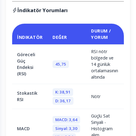
İndikatör Yorumları
DURUM /
İNDIKATÖR
DEĞER
YORUM
RSI nötr
Göreceli
bölgede ve
Güç
45,75
14 günlük
Endeksi
ortalamasının
(RSI)
altında
K: 38,91
Stokastik
Nötr
RSI
D: 36,17
Güçlü Sat
MACD: 3,64
Sinyali -
Sinyal: 3,30
MACD
Histogram
alım