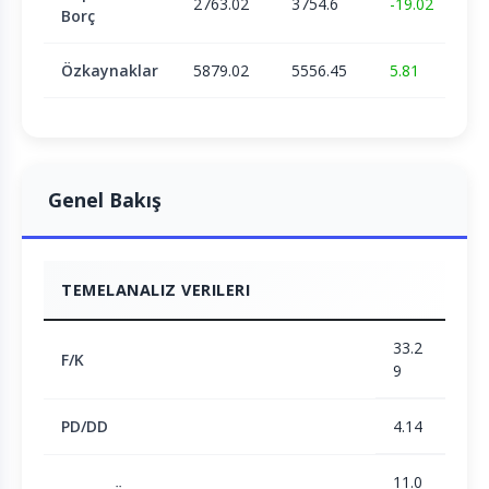
2763.02
3754.6
-19.02
Borç
Özkaynaklar
5879.02
5556.45
5.81
Genel Bakış
TEMELANALIZ VERILERI
33.2
F/K
9
PD/DD
4.14
11.0