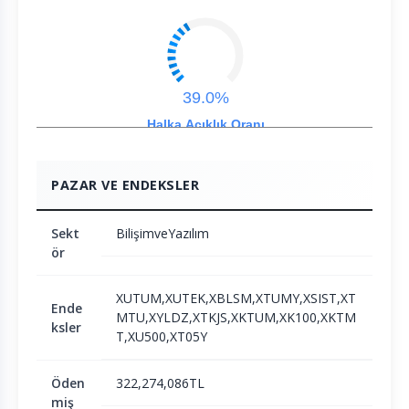
39.0%
Halka Açıklık Oranı
PAZAR VE ENDEKSLER
Sekt
BilişimveYazılım
ör
XUTUM,XUTEK,XBLSM,XTUMY,XSIST,XT
Ende
MTU,XYLDZ,XTKJS,XKTUM,XK100,XKTM
ksler
T,XU500,XT05Y
Öden
322,274,086TL
miş