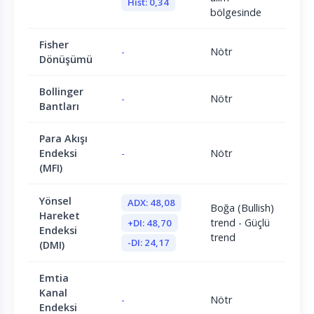
Hist: 0,34
bölgesinde
Fisher
-
Nötr
Dönüşümü
Bollinger
-
Nötr
Bantları
Para Akışı
Endeksi
-
Nötr
(MFI)
Yönsel
ADX: 48,08
Boğa (Bullish)
Hareket
trend - Güçlü
+DI: 48,70
Endeksi
trend
-DI: 24,17
(DMI)
Emtia
Kanal
-
Nötr
Endeksi