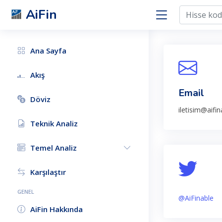
AiFin
Ana Sayfa
Akış
Email
Döviz
iletisim@aifi
Teknik Analiz
Temel Analiz
Karşılaştır
GENEL
@AiFinable
AiFin Hakkında