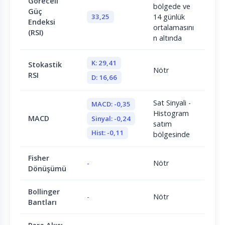
Göreceli
bölgede ve
Güç
33,25
14 günlük
Endeksi
ortalamasını
(RSI)
n altında
K: 29,41
Stokastik
Nötr
RSI
D: 16,66
Sat Sinyali -
MACD: -0,35
Histogram
MACD
Sinyal: -0,24
satım
Hist: -0,11
bölgesinde
Fisher
-
Nötr
Dönüşümü
Bollinger
-
Nötr
Bantları