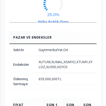
25.0%
Halka Açıklık Oranı
PAZAR VE ENDEKSLER
Sektör
GayrimenkulYat.Ort.
XUTUM,XUMAL,XGMYO,XTUMY,XY
Endeksler
LDZ,XU500,XGYOS
Ödenmiş
659,000,000TL
Sermaye
FIYAT
SON 1
SON
SON
SO