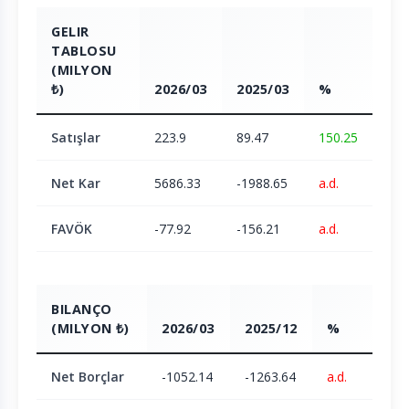
GELIR
TABLOSU
(MILYON
₺)
2026/03
2025/03
%
Satışlar
223.9
89.47
150.25
Net Kar
5686.33
-1988.65
a.d.
FAVÖK
-77.92
-156.21
a.d.
BILANÇO
(MILYON ₺)
2026/03
2025/12
%
Net Borçlar
-1052.14
-1263.64
a.d.