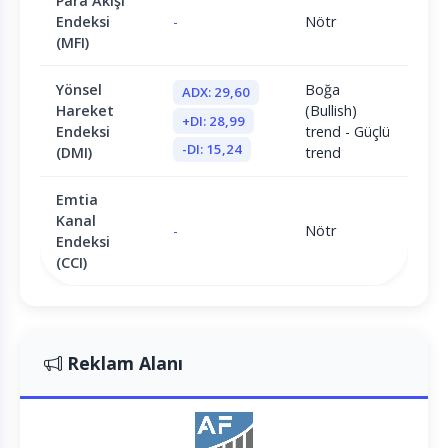
Para Akışı
Endeksi
-
Nötr
(MFI)
Yönsel
Boğa
ADX: 29,60
Hareket
(Bullish)
+DI: 28,99
Endeksi
trend - Güçlü
-DI: 15,24
(DMI)
trend
Emtia
Kanal
-
Nötr
Endeksi
(CCI)
Reklam Alanı