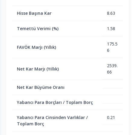
Hisse Başına Kar
8.63
Temettü Verimi (%)
1.58
175.5
FAVÖK Marjı (Yıllık)
6
2539.
Net Kar Marjı (Yıllık)
66
Net Kar Büyüme Oranı
Yabancı Para Borçları / Toplam Borç
Yabancı Para Cinsinden Varlıklar /
0.21
Toplam Borç