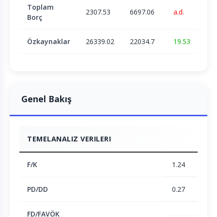
Toplam
2307.53
6697.06
a.d.
Borç
Özkaynaklar
26339.02
22034.7
19.53
Genel Bakış
TEMELANALIZ VERILERI
F/K
1.24
PD/DD
0.27
FD/FAVÖK