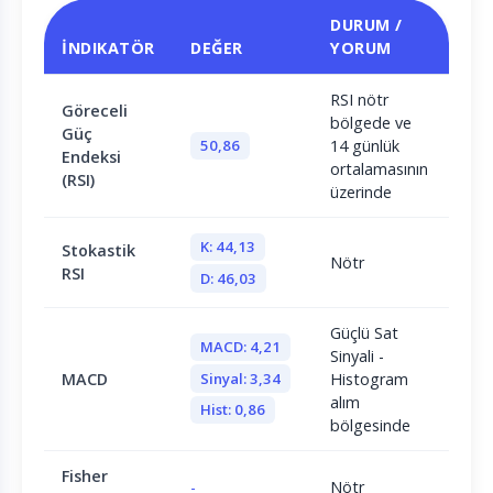
DURUM /
İNDIKATÖR
DEĞER
YORUM
RSI nötr
Göreceli
bölgede ve
Güç
50,86
14 günlük
Endeksi
ortalamasının
(RSI)
üzerinde
K: 44,13
Stokastik
Nötr
RSI
D: 46,03
Güçlü Sat
MACD: 4,21
Sinyali -
Sinyal: 3,34
MACD
Histogram
alım
Hist: 0,86
bölgesinde
Fisher
-
Nötr