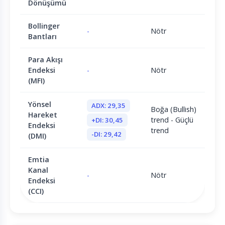
Dönüşümü
Bollinger
-
Nötr
Bantları
Para Akışı
Endeksi
-
Nötr
(MFI)
Yönsel
ADX: 29,35
Boğa (Bullish)
Hareket
trend - Güçlü
+DI: 30,45
Endeksi
trend
-DI: 29,42
(DMI)
Emtia
Kanal
-
Nötr
Endeksi
(CCI)