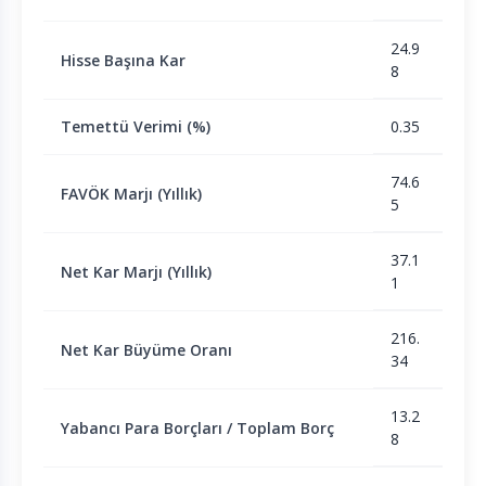
24.9
Hisse Başına Kar
8
Temettü Verimi (%)
0.35
74.6
FAVÖK Marjı (Yıllık)
5
37.1
Net Kar Marjı (Yıllık)
1
216.
Net Kar Büyüme Oranı
34
13.2
Yabancı Para Borçları / Toplam Borç
8