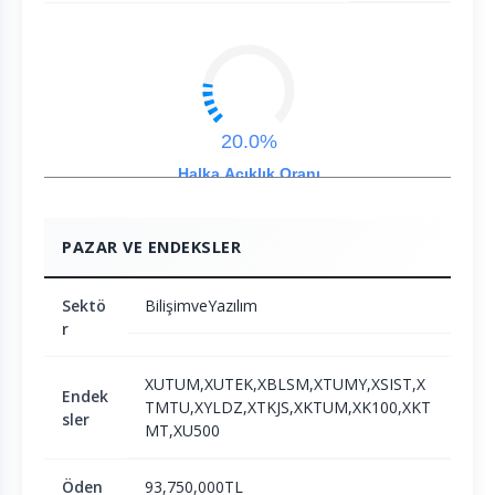
20.0%
Halka Açıklık Oranı
PAZAR VE ENDEKSLER
Sektö
BilişimveYazılım
r
XUTUM,XUTEK,XBLSM,XTUMY,XSIST,X
Endek
TMTU,XYLDZ,XTKJS,XKTUM,XK100,XKT
sler
MT,XU500
Öden
93,750,000TL