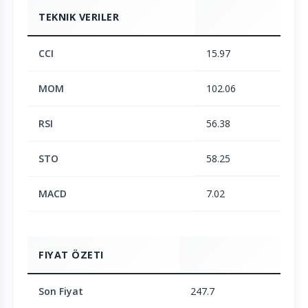
TEKNIK VERILER
CCI
15.97
MOM
102.06
RSI
56.38
STO
58.25
MACD
7.02
FIYAT ÖZETI
Son Fiyat
247.7