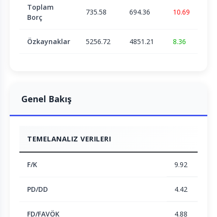
Toplam
735.58
694.36
10.69
Borç
Özkaynaklar
5256.72
4851.21
8.36
Genel Bakış
TEMELANALIZ VERILERI
F/K
9.92
PD/DD
4.42
FD/FAVÖK
4.88