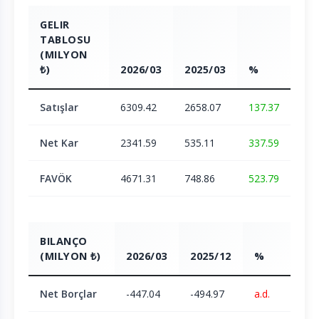
GELIR
TABLOSU
(MILYON
₺)
2026/03
2025/03
%
Satışlar
6309.42
2658.07
137.37
Net Kar
2341.59
535.11
337.59
FAVÖK
4671.31
748.86
523.79
BILANÇO
(MILYON ₺)
2026/03
2025/12
%
Net Borçlar
-447.04
-494.97
a.d.