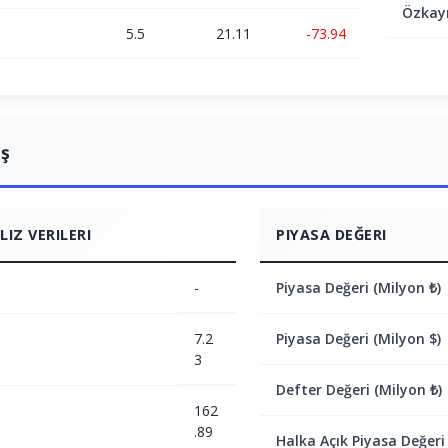
Özkay
5.5
21.11
-73.94
ış
IZ VERILERI
PIYASA DEĞERI
-
Piyasa Değeri (Milyon ₺)
7.2
Piyasa Değeri (Milyon $)
3
Defter Değeri (Milyon ₺)
162
.89
Halka Açık Piyasa Değeri