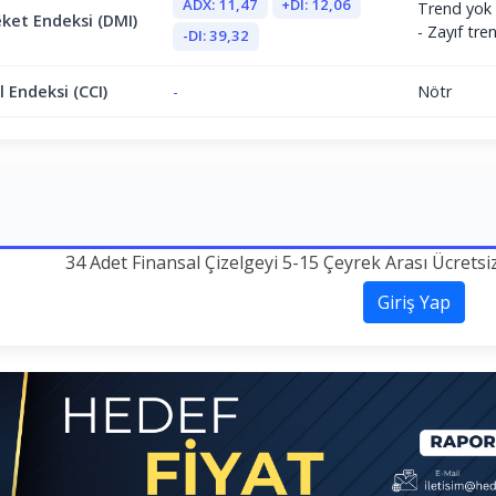
ADX: 11,47
+DI: 12,06
Trend yok 
ket Endeksi (DMI)
- Zayıf tr
-DI: 39,32
 Endeksi (CCI)
-
Nötr
34 Adet Finansal Çizelgeyi 5-15 Çeyrek Arası Ücretsi
Giriş Yap