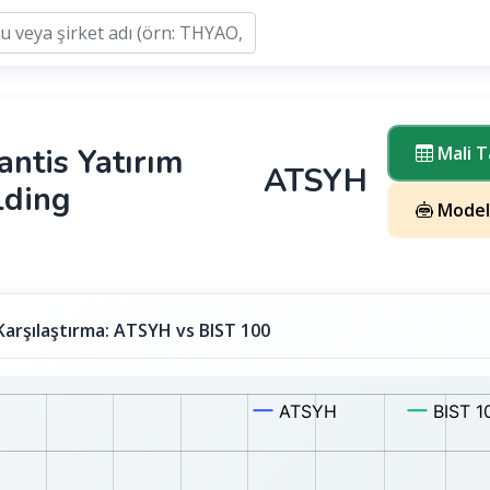
antis Yatırım
Mali T
ATSYH
lding
Model
Karşılaştırma: ATSYH vs BIST 100