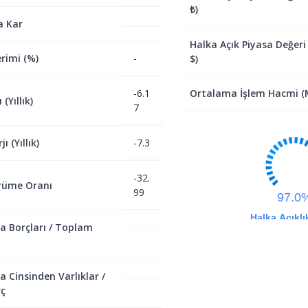
₺)
a Kar
Halka Açık Piyasa Değeri
rimi (%)
-
$)
-6.1
Ortalama İşlem Hacmi (M
(Yıllık)
7
ı (Yıllık)
-7.3
-32.
yüme Oranı
99
97.0
Halka Açıklı
a Borçları / Toplam
a Cinsinden Varlıklar /
ç