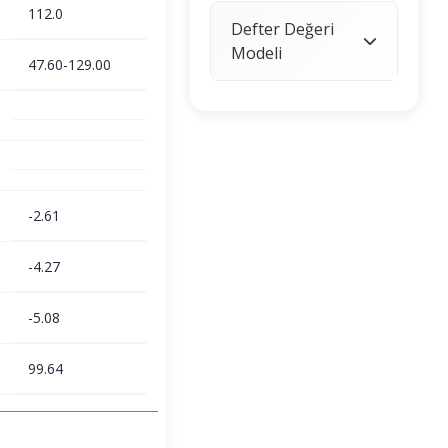
112.0
Defter Değeri
Modeli
47.60-129.00
-2.61
-4.27
-5.08
99.64