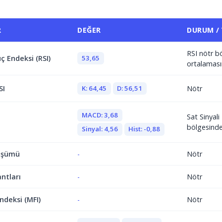
R
DEĞER
DURUM /
RSI nötr b
53,65
ç Endeksi (RSI)
ortalaması
K: 64,45
D: 56,51
SI
Nötr
MACD: 3,68
Sat Sinyal
bölgesind
Sinyal: 4,56
Hist: -0,88
üşümü
-
Nötr
antları
-
Nötr
ndeksi (MFI)
-
Nötr