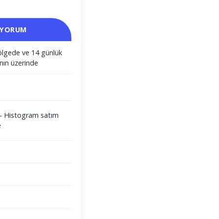
 YORUM
ölgede ve 14 günlük
nın üzerinde
i - Histogram satım
e