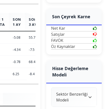
Son Çeyrek Karne
 1
SON
SON
SON
SON
TA
1 AY
3 AY
6 AY
1 YIL
Net Kar
Satışlar
-5.08
55.77
83.61
99.64
FAVÖK
Öz Kaynaklar
-4.34
-7.5
2.05
26.58
-0.78
68.4
79.92
57.72
Hisse Değerleme
6.25
-8.4
-23.09
-21.52
Modeli
Sektör Benzerliği
Modeli