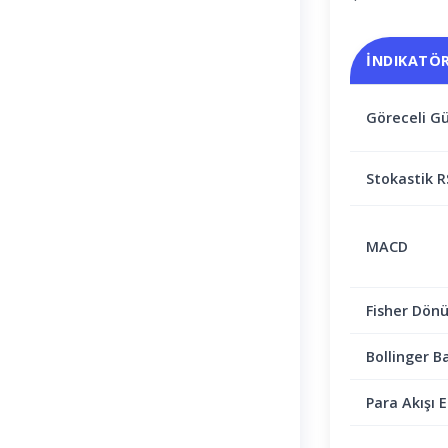
İNDIKATÖ
Göreceli Gü
Stokastik R
MACD
Fisher Dön
Bollinger B
Para Akışı E