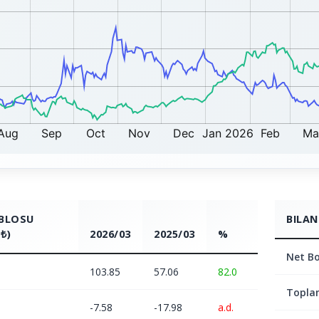
ABLOSU
BILAN
₺)
2026/03
2025/03
%
Net Bo
103.85
57.06
82.0
Topla
-7.58
-17.98
a.d.