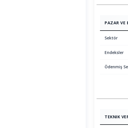
PAZAR VE 
Sektör
Endeksler
Ödenmiş S
TEKNIK VE