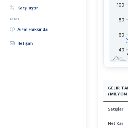
H
1
Karşılaştır
:
0
0
GENEL
:
AiFin Hakkında
İletişim
GELIR T
(MILYON 
Satışlar
Net Kar