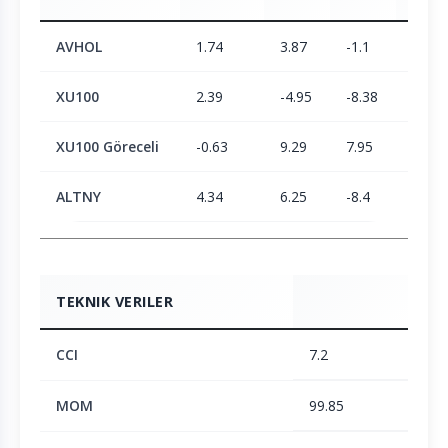
AVHOL
1.74
3.87
-1.1
4.04
XU100
2.39
-4.95
-8.38
1.9
XU100 Göreceli
-0.63
9.29
7.95
2.09
ALTNY
4.34
6.25
-8.4
-23.0
TEKNIK VERILER
CCI
7.2
MOM
99.85