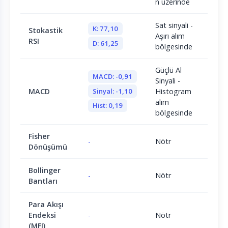
n üzerinde
Sat sinyali -
K: 77,10
Stokastik
Aşırı alım
RSI
D: 61,25
bölgesinde
Güçlü Al
MACD: -0,91
Sinyali -
Sinyal: -1,10
MACD
Histogram
alım
Hist: 0,19
bölgesinde
Fisher
-
Nötr
Dönüşümü
Bollinger
-
Nötr
Bantları
Para Akışı
Endeksi
-
Nötr
(MFI)