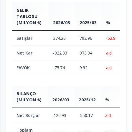
GELIR
TABLOSU
(MILYON ₺)
2026/03
2025/03
%
Satışlar
374.26
792.96
-52.8
Net Kar
-922.33
973.94
a.d.
FAVÖK
-75.74
9.92
a.d.
BILANÇO
(MILYON ₺)
2026/03
2025/12
%
Net Borçlar
-120.93
-550.17
a.d.
Toplam