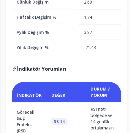
Günlük Değişim
2.69
Haftalık Değişim %
1.74
Aylık Değişim %
3.87
Yıllık Değişim %
-21.43
İndikatör Yorumları
DURUM /
İNDIKATÖR
DEĞER
YORUM
RSI nötr
Göreceli
bölgede ve
Güç
58,14
14 günlük
Endeksi
ortalamasını
(RSI)