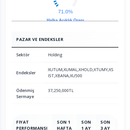
71.0%
Halka Açıklık Oranı
PAZAR VE ENDEKSLER
Sektör
Holding
XUTUM,XUMAL,XHOLD,XTUMY,XS
Endeksler
IST,XBANA,XU500
Ödenmiş
37,250,000TL
Sermaye
FIYAT
SON 1
SON
SON
SON
PERFORMANSI
HAFTA
1 AY
3 AY
6 AY