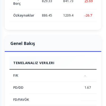
829.33
841.73
25.69
Borç
Özkaynaklar
886.45
1209.4
-26.7
Genel Bakış
TEMELANALIZ VERILERI
F/K
-
PD/DD
1.67
FD/FAVÖK