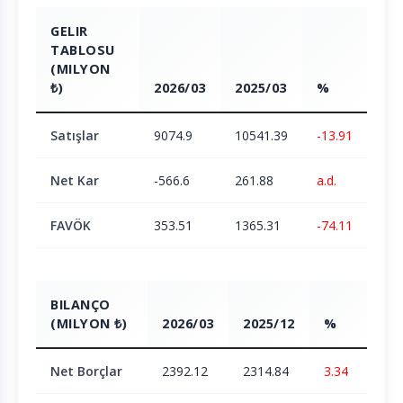
GELIR
TABLOSU
(MILYON
₺)
2026/03
2025/03
%
Satışlar
9074.9
10541.39
-13.91
Net Kar
-566.6
261.88
a.d.
FAVÖK
353.51
1365.31
-74.11
BILANÇO
(MILYON ₺)
2026/03
2025/12
%
Net Borçlar
2392.12
2314.84
3.34