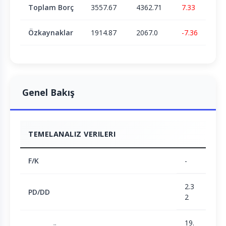
Toplam Borç
3557.67
4362.71
7.33
Özkaynaklar
1914.87
2067.0
-7.36
Genel Bakış
TEMELANALIZ VERILERI
F/K
-
2.3
PD/DD
2
19.