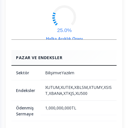
25.0%
Halka Açıklık Oranı
PAZAR VE ENDEKSLER
Sektör
BilişimveYazılım
XUTUM,XUTEK,XBLSM,XTUMY,XSIS
Endeksler
T,XBANA,XTKJS,XU500
Ödenmiş
1,000,000,000TL
Sermaye