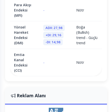
Para Akışı
Endeksi
-
Nötr
(MFI)
Yönsel
Boğa
ADX: 27,98
Hareket
(Bullish)
+DI: 29,16
Endeksi
trend - Güçlü
-DI: 14,98
(DMI)
trend
Emtia
Kanal
-
Nötr
Endeksi
(CCI)
Reklam Alanı