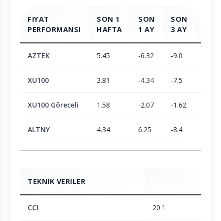
FIYAT
SON 1
SON
SON
SON
PERFORMANSI
HAFTA
1 AY
3 AY
6 AY
AZTEK
5.45
-6.32
-9.0
-4.09
XU100
3.81
-4.34
-7.5
2.05
XU100 Göreceli
1.58
-2.07
-1.62
-6.02
ALTNY
4.34
6.25
-8.4
-23.0
TEKNIK VERILER
CCI
20.1