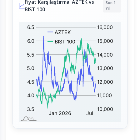
Fiyat Karşılaştırma: AZTEK vs
Son 1
Yıl
BIST 100
A
B
Z
I
T
S
E
T
K
1
:
0
0
: