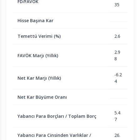
FD/FAVÖK
35
Hisse Başına Kar
Temettü Verimi (%)
2.6
2.9
FAVÖK Marjı (Yıllık)
8
-6.2
Net Kar Marjı (Yıllık)
4
Net Kar Büyüme Oranı
5.4
Yabancı Para Borçları / Toplam Borç
7
Yabancı Para Cinsinden Varlıklar /
26.