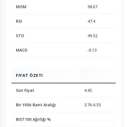
MOM
98.67
RSI
47.4
STO
49.52
MACD
-0.13
FIYAT ÖZETI
Son Fiyat
4.45
Bir Yıllık Bant Aralığı
3.76-6.55
BIST100 Ağırlığı %