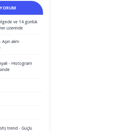
 YORUM
ölgede ve 14 günlük
nın üzerinde
- Aşırı alım
e
nyali - Histogram
sinde
sh) trend - Güçlü