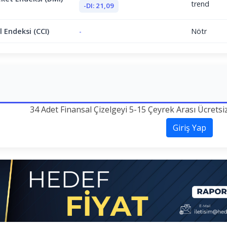
trend
-DI: 21,09
 Endeksi (CCI)
-
Nötr
34 Adet Finansal Çizelgeyi 5-15 Çeyrek Arası Ücretsi
Giriş Yap