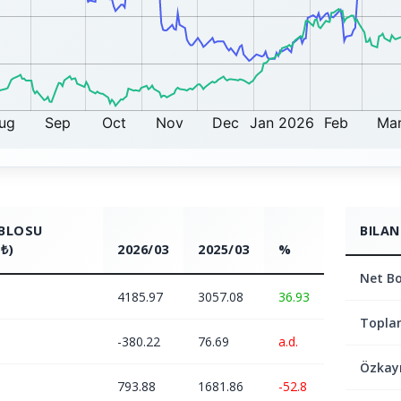
ABLOSU
BILAN
₺)
2026/03
2025/03
%
Net Bo
4185.97
3057.08
36.93
Topla
-380.22
76.69
a.d.
Özkay
793.88
1681.86
-52.8