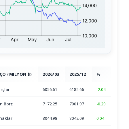
ÇO (MILYON ₺)
2026/03
2025/12
%
rçlar
6056.61
6182.66
-2.04
m Borç
7172.25
7001.97
-0.29
naklar
8044.98
8042.09
0.04