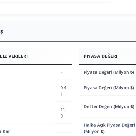
ış
IZ VERILERI
PIYASA DEĞERI
-
Piyasa Değeri (Milyon ₺)
0.4
Piyasa Değeri (Milyon $)
1
Defter Değeri (Milyon ₺)
11.
8
Halka Açık Piyasa Değeri
a Kar
(Milyon ₺)