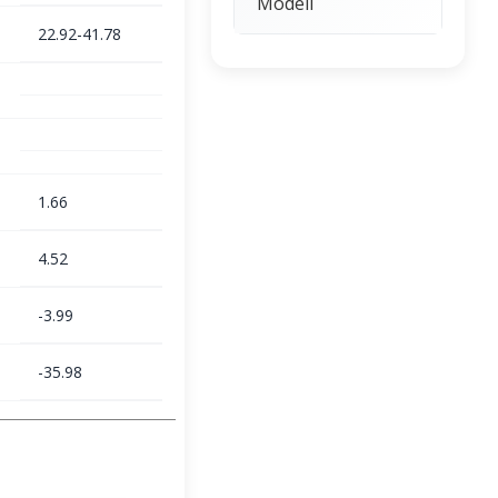
Modeli
22.92-41.78
1.66
4.52
-3.99
-35.98