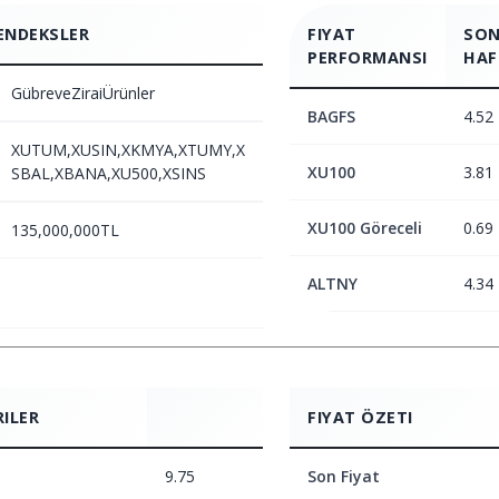
ENDEKSLER
FIYAT
SON
PERFORMANSI
HAF
GübreveZiraiÜrünler
BAGFS
4.52
XUTUM,XUSIN,XKMYA,XTUMY,X
XU100
3.81
SBAL,XBANA,XU500,XSINS
XU100 Göreceli
0.69
135,000,000TL
ALTNY
4.34
RILER
FIYAT ÖZETI
9.75
Son Fiyat