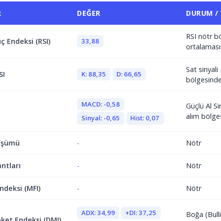
R
DEĞER
DURUM /
RSI nötr b
33,88
ç Endeksi (RSI)
ortalaması
Sat sinyali 
K: 88,35
D: 66,65
SI
bölgesind
MACD: -0,58
Güçlü Al Si
alım bölge
Sinyal: -0,65
Hist: 0,07
üşümü
-
Nötr
antları
-
Nötr
ndeksi (MFI)
-
Nötr
ADX: 34,99
+DI: 37,25
Boğa (Bulli
ket Endeksi (DMI)