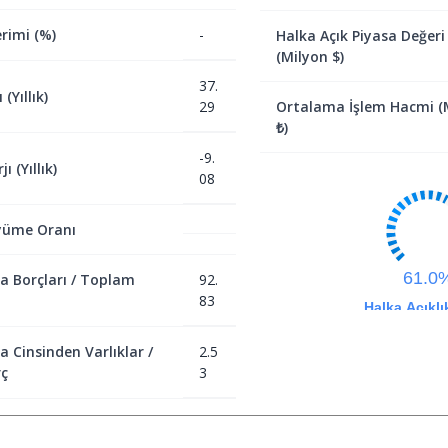
rimi (%)
-
Halka Açık Piyasa Değeri
(Milyon $)
37.
(Yıllık)
29
Ortalama İşlem Hacmi (
₺)
-9.
ı (Yıllık)
08
yüme Oranı
61.0
a Borçları / Toplam
92.
83
Halka Açıklı
a Cinsinden Varlıklar /
2.5
ç
3