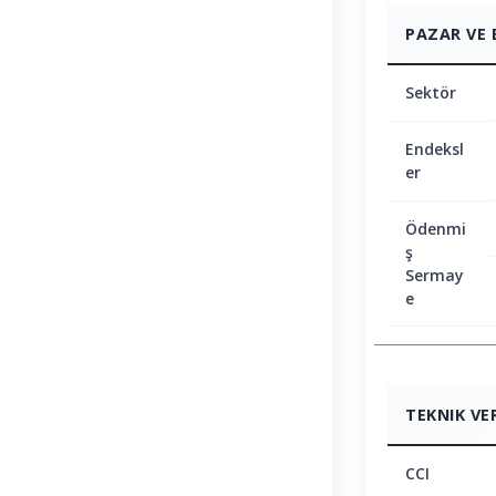
PAZAR VE 
Sektör
Endeksl
er
Ödenmi
ş
Sermay
e
TEKNIK VE
CCI