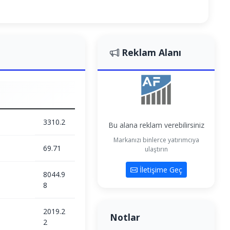
Reklam Alanı
3310.2
Bu alana reklam verebilirsiniz
Markanızı binlerce yatırımcıya
69.71
ulaştırın
İletişime Geç
8044.9
8
2019.2
Notlar
2