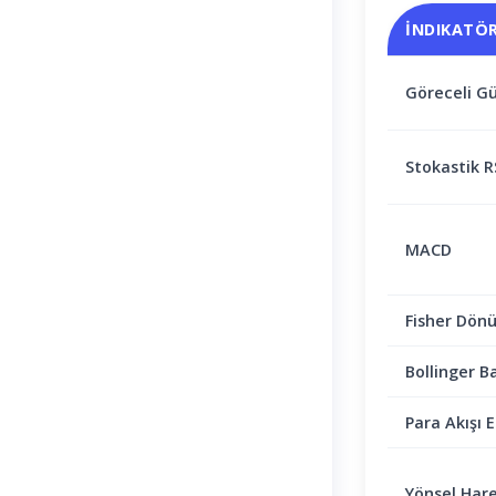
İNDIKATÖ
Göreceli Gü
Stokastik R
MACD
Fisher Dön
Bollinger B
Para Akışı E
Yönsel Hare