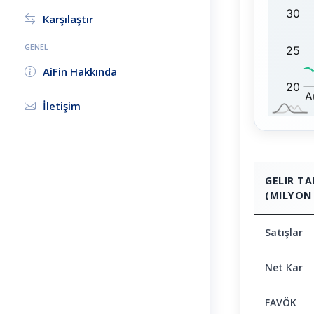
0
:
Karşılaştır
GENEL
AiFin Hakkında
İletişim
GELIR T
(MILYON 
Satışlar
Net Kar
FAVÖK