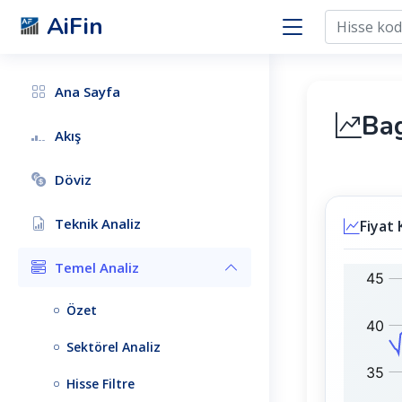
AiFin
Ana Sayfa
Ba
Akış
Döviz
Teknik Analiz
Fiyat 
Temel Analiz
B
B
A
I
Özet
G
S
F
T
Sektörel Analiz
S
1
:
0
Hisse Filtre