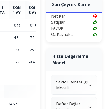
Son Çeyrek Karne
 1
SON
SON
SON
SON
TA
1 AY
3 AY
6 AY
1 YIL
Net Kar
Satışlar
-3.99
-31.39
-17.39
-35.98
FAVÖK
Öz Kaynaklar
-4.34
-7.5
2.05
26.58
0.36
-25.83
-19.04
-49.42
Hisse Değerleme
6.25
-8.4
-23.09
Modeli
-21.52
Sektör Benzerliği
Modeli
Defter Değeri
24.52