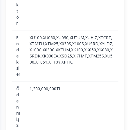
k
t
ö
r
E
XU100,XU050,XU030,XUTUM,XUHIZ,XTCRT,
n
XTMTU,XTM25,X030S,X100S,XUSRD,XYLDZ,
d
X100C,X030C,XKTUM,XK100,XK050,XK030,X
e
SRDK,XK030EA,XSD25,XKTMT,XTM25S,XU5
k
00,XT05Y,XT10Y,XPTIC
sl
er
Ö
1,200,000,000TL
d
e
n
m
iş
S