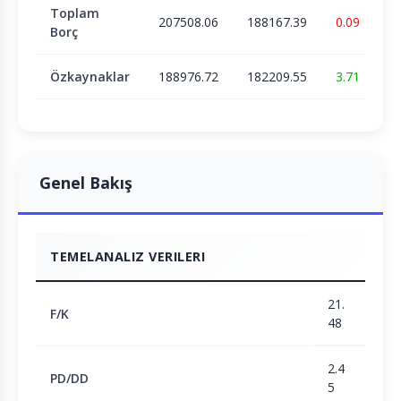
Toplam
207508.06
188167.39
0.09
Borç
Özkaynaklar
188976.72
182209.55
3.71
Genel Bakış
TEMELANALIZ VERILERI
21.
F/K
48
2.4
PD/DD
5