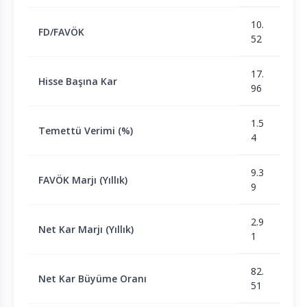
10.
FD/FAVÖK
52
17.
Hisse Başına Kar
96
1.5
Temettü Verimi (%)
4
9.3
FAVÖK Marjı (Yıllık)
9
2.9
Net Kar Marjı (Yıllık)
1
82.
Net Kar Büyüme Oranı
51