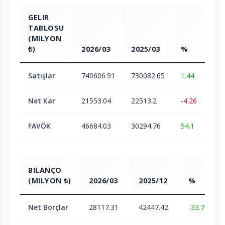
GELIR
TABLOSU
(MILYON
₺)
2026/03
2025/03
%
Satışlar
740606.91
730082.65
1.44
Net Kar
21553.04
22513.2
-4.26
FAVÖK
46684.03
30294.76
54.1
BILANÇO
(MILYON ₺)
2026/03
2025/12
%
Net Borçlar
28117.31
42447.42
-33.76