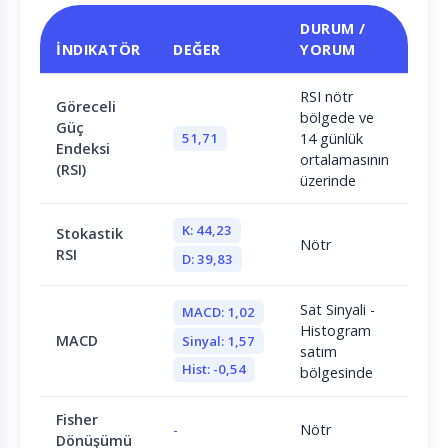
DURUM /
İNDIKATÖR
DEĞER
YORUM
RSI nötr
Göreceli
bölgede ve
Güç
51,71
14 günlük
Endeksi
ortalamasının
(RSI)
üzerinde
K: 44,23
Stokastik
Nötr
RSI
D: 39,83
Sat Sinyali -
MACD: 1,02
Histogram
MACD
Sinyal: 1,57
satım
Hist: -0,54
bölgesinde
Fisher
-
Nötr
Dönüşümü