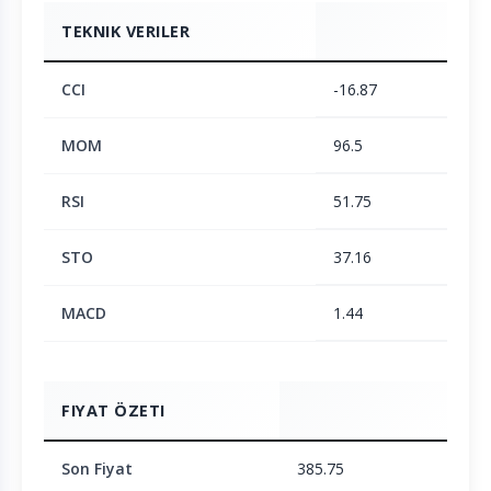
TEKNIK VERILER
CCI
-16.87
MOM
96.5
RSI
51.75
STO
37.16
MACD
1.44
FIYAT ÖZETI
Son Fiyat
385.75