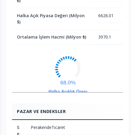
₺)
Halka Açık Piyasa Değeri (Milyon
6626.01
$)
Ortalama İşlem Hacmi (Milyon ₺)
3970.1
68.0%
Halka Açıklık Oranı
PAZAR VE ENDEKSLER
S
PerakendeTicaret
e