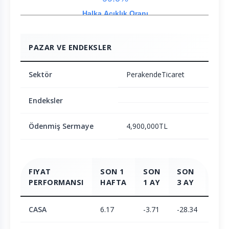
Halka Açıklık Oranı
PAZAR VE ENDEKSLER
Sektör
PerakendeTicaret
Endeksler
Ödenmiş Sermaye
4,900,000TL
FIYAT
SON 1
SON
SON
SO
PERFORMANSI
HAFTA
1 AY
3 AY
6 A
CASA
6.17
-3.71
-28.34
-28.