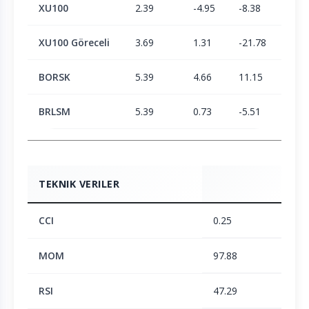
XU100
2.39
-4.95
-8.38
1.9
XU100 Göreceli
3.69
1.31
-21.78
-29.
BORSK
5.39
4.66
11.15
23.3
BRLSM
5.39
0.73
-5.51
-6.1
TEKNIK VERILER
CCI
0.25
MOM
97.88
RSI
47.29