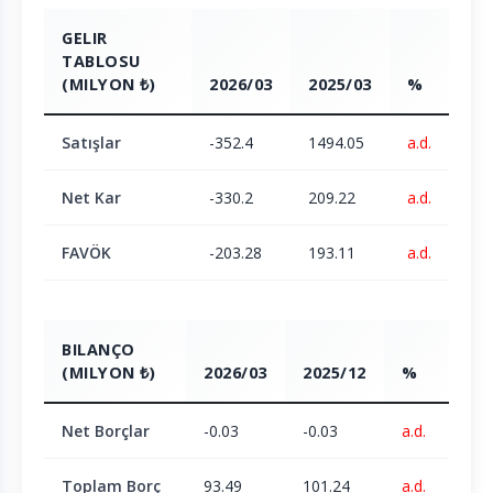
GELIR
TABLOSU
(MILYON ₺)
2026/03
2025/03
%
Satışlar
-352.4
1494.05
a.d.
Net Kar
-330.2
209.22
a.d.
FAVÖK
-203.28
193.11
a.d.
BILANÇO
(MILYON ₺)
2026/03
2025/12
%
Net Borçlar
-0.03
-0.03
a.d.
Toplam Borç
93.49
101.24
a.d.