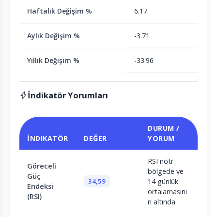
Haftalık Değişim %
6.17
Aylık Değişim %
-3.71
Yıllık Değişim %
-33.96
İndikatör Yorumları
DURUM /
İNDIKATÖR
DEĞER
YORUM
RSI nötr
Göreceli
bölgede ve
Güç
34,59
14 günlük
Endeksi
ortalamasını
(RSI)
n altında