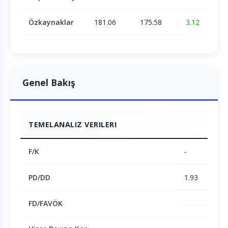
Özkaynaklar
181.06
175.58
3.12
Genel Bakış
TEMELANALIZ VERILERI
F/K
-
PD/DD
1.93
FD/FAVÖK