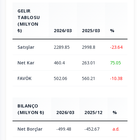
GELIR
TABLOSU
(MILYON
₺)
2026/03
2025/03
%
Satışlar
2289.85
2998.8
-23.64
Net Kar
460.4
263.01
75.05
FAVÖK
502.06
560.21
-10.38
BILANÇO
(MILYON ₺)
2026/03
2025/12
%
Net Borçlar
-499.48
-452.67
a.d.