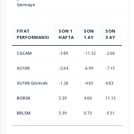
Sermaye
FIYAT
SON 1
SON
SON
SO
PERFORMANSI
HAFTA
1 AY
3 AY
6 A
CGCAM
-3.89
-11.32
-2.66
-2.2
XU100
-2.64
-6.99
-7.15
-3.3
XU100 Göreceli
-1.28
-4.65
4.83
1.11
BORSK
5.39
4.66
11.15
23.3
BRLSM
5.39
0.73
-5.51
-6.1