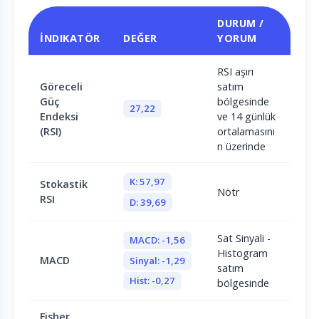
DURUM /
İNDIKATÖR
DEĞER
YORUM
RSI aşırı
Göreceli
satım
Güç
bölgesinde
27,22
Endeksi
ve 14 günlük
(RSI)
ortalamasını
n üzerinde
K: 57,97
Stokastik
Nötr
RSI
D: 39,69
Sat Sinyali -
MACD: -1,56
Histogram
MACD
Sinyal: -1,29
satım
Hist: -0,27
bölgesinde
Fisher