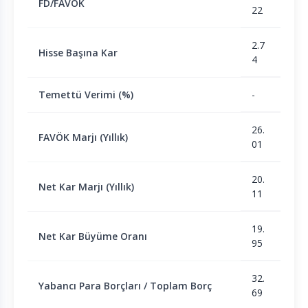
FD/FAVÖK
22
2.7
Hisse Başına Kar
4
Temettü Verimi (%)
-
26.
FAVÖK Marjı (Yıllık)
01
20.
Net Kar Marjı (Yıllık)
11
19.
Net Kar Büyüme Oranı
95
32.
Yabancı Para Borçları / Toplam Borç
69