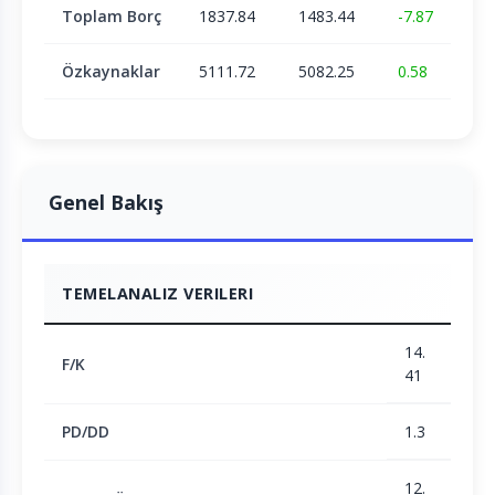
Toplam Borç
1837.84
1483.44
-7.87
Özkaynaklar
5111.72
5082.25
0.58
Genel Bakış
TEMELANALIZ VERILERI
14.
F/K
41
PD/DD
1.3
12.