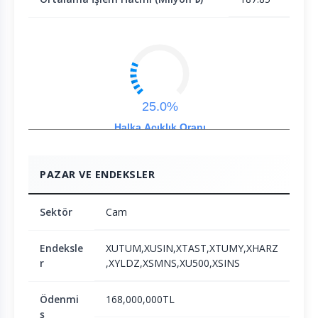
25.0%
Halka Açıklık Oranı
PAZAR VE ENDEKSLER
Sektör
Cam
Endeksle
XUTUM,XUSIN,XTAST,XTUMY,XHARZ
r
,XYLDZ,XSMNS,XU500,XSINS
Ödenmi
168,000,000TL
ş