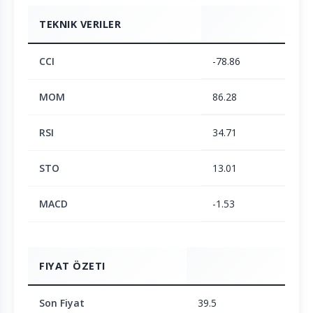
TEKNIK VERILER
CCI
-78.86
MOM
86.28
RSI
34.71
STO
13.01
MACD
-1.53
FIYAT ÖZETI
Son Fiyat
39.5