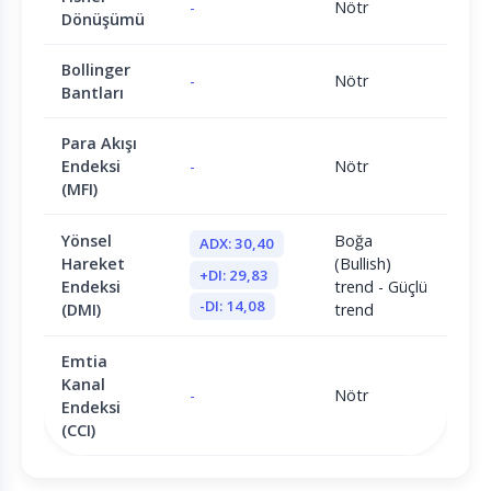
-
Nötr
Dönüşümü
Bollinger
-
Nötr
Bantları
Para Akışı
Endeksi
-
Nötr
(MFI)
Yönsel
Boğa
ADX: 30,40
Hareket
(Bullish)
+DI: 29,83
Endeksi
trend - Güçlü
-DI: 14,08
(DMI)
trend
Emtia
Kanal
-
Nötr
Endeksi
(CCI)