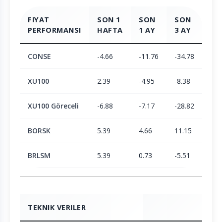
FIYAT
SON 1
SON
SON
SO
PERFORMANSI
HAFTA
1 AY
3 AY
6 
CONSE
-4.66
-11.76
-34.78
-31
XU100
2.39
-4.95
-8.38
1.9
XU100 Göreceli
-6.88
-7.17
-28.82
-33
BORSK
5.39
4.66
11.15
23.
BRLSM
5.39
0.73
-5.51
-6.
TEKNIK VERILER