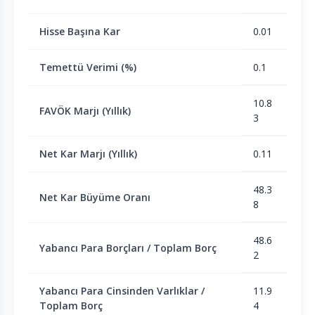
Hisse Başına Kar
0.01
Temettü Verimi (%)
0.1
10.8
FAVÖK Marjı (Yıllık)
3
Net Kar Marjı (Yıllık)
0.11
48.3
Net Kar Büyüme Oranı
8
48.6
Yabancı Para Borçları / Toplam Borç
2
Yabancı Para Cinsinden Varlıklar /
11.9
Toplam Borç
4