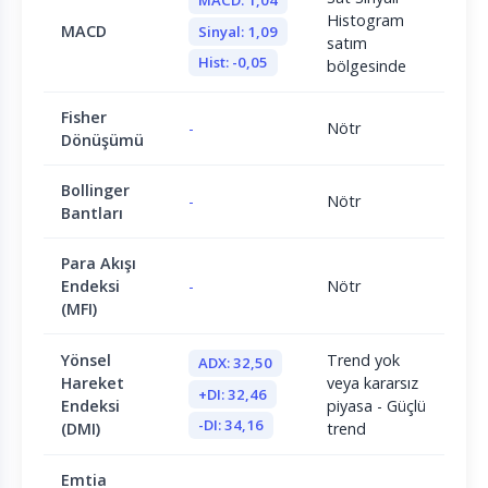
MACD: 1,04
Histogram
MACD
Sinyal: 1,09
satım
Hist: -0,05
bölgesinde
Fisher
-
Nötr
Dönüşümü
Bollinger
-
Nötr
Bantları
Para Akışı
Endeksi
-
Nötr
(MFI)
Yönsel
Trend yok
ADX: 32,50
Hareket
veya kararsız
+DI: 32,46
Endeksi
piyasa - Güçlü
-DI: 34,16
(DMI)
trend
Emtia