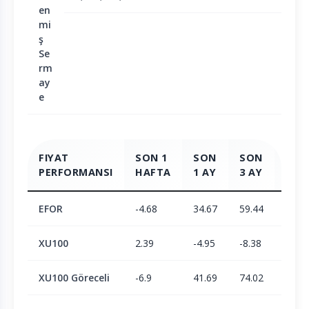
en
mi
ş
Se
rm
ay
e
FIYAT
SON 1
SON
SON
SON
PERFORMANSI
HAFTA
1 AY
3 AY
6 AY
EFOR
-4.68
34.67
59.44
-14.7
XU100
2.39
-4.95
-8.38
1.9
XU100 Göreceli
-6.9
41.69
74.02
-16.3