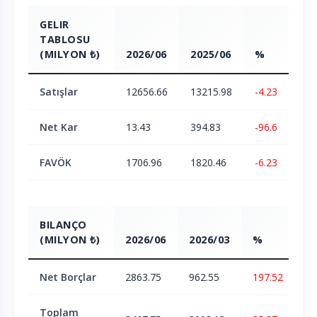
GELIR
TABLOSU
(MILYON ₺)
2026/06
2025/06
%
Satışlar
12656.66
13215.98
-4.23
Net Kar
13.43
394.83
-96.6
FAVÖK
1706.96
1820.46
-6.23
BILANÇO
(MILYON ₺)
2026/06
2026/03
%
Net Borçlar
2863.75
962.55
197.52
Toplam