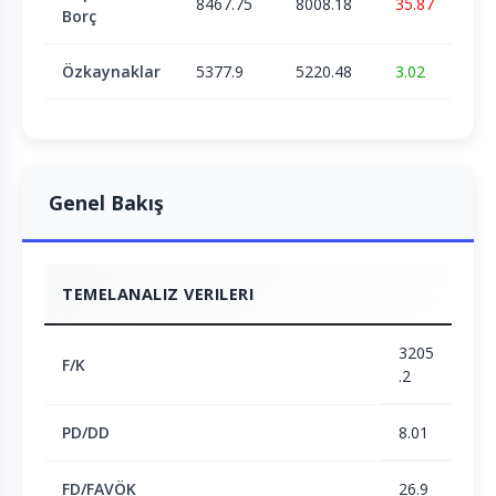
8467.75
8008.18
35.87
Borç
Özkaynaklar
5377.9
5220.48
3.02
Genel Bakış
TEMELANALIZ VERILERI
3205
F/K
.2
PD/DD
8.01
FD/FAVÖK
26.9