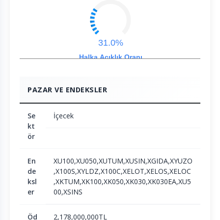
31.0%
Halka Açıklık Oranı
PAZAR VE ENDEKSLER
Se
İçecek
kt
ör
En
XU100,XU050,XUTUM,XUSIN,XGIDA,XYUZO
de
,X100S,XYLDZ,X100C,XELOT,XELOS,XELOC
ksl
,XKTUM,XK100,XK050,XK030,XK030EA,XU5
er
00,XSINS
Öd
2,178,000,000TL