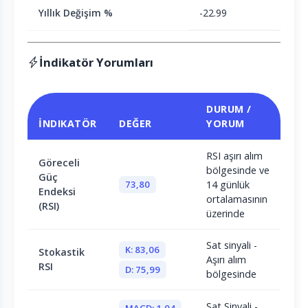
Yıllık Değişim %
-22.99
İndikatör Yorumları
DURUM /
İNDIKATÖR
DEĞER
YORUM
RSI aşırı alım
Göreceli
bölgesinde ve
Güç
73,80
14 günlük
Endeksi
ortalamasının
(RSI)
üzerinde
Sat sinyali -
K: 83,06
Stokastik
Aşırı alım
RSI
D: 75,99
bölgesinde
Sat Sinyali -