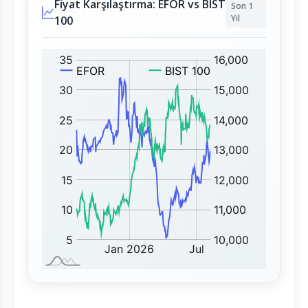
Fiyat Karşılaştırma: EFOR vs BIST
Son 1
Yıl
100
E
B
F
I
O
S
R
T
:
1
0
0
: