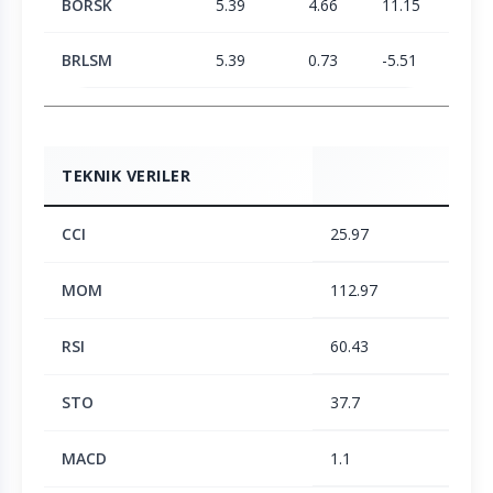
BORSK
5.39
4.66
11.15
23.3
BRLSM
5.39
0.73
-5.51
-6.15
TEKNIK VERILER
CCI
25.97
MOM
112.97
RSI
60.43
STO
37.7
MACD
1.1