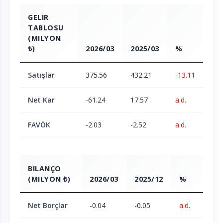
GELIR
TABLOSU
(MILYON
₺)
2026/03
2025/03
%
Satışlar
375.56
432.21
-13.11
Net Kar
-61.24
17.57
a.d.
FAVÖK
-2.03
-2.52
a.d.
BILANÇO
(MILYON ₺)
2026/03
2025/12
%
Net Borçlar
-0.04
-0.05
a.d.