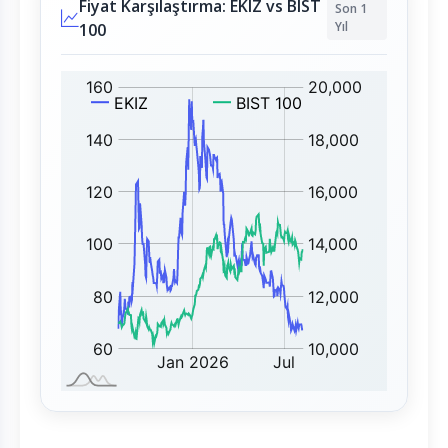
Fiyat Karşılaştırma: EKIZ vs BIST
Son 1
Yıl
100
E
B
K
I
I
S
Z
T
:
1
0
0
: