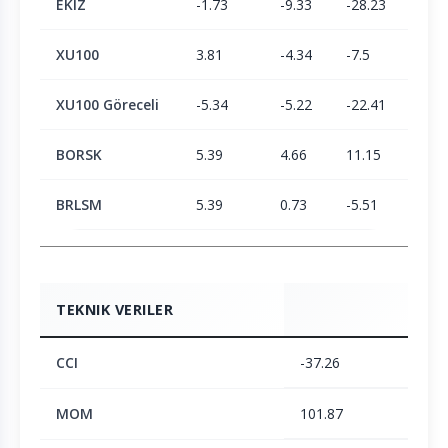
EKIZ
-1.73
-9.33
-28.23
-47.
XU100
3.81
-4.34
-7.5
2.05
XU100 Göreceli
-5.34
-5.22
-22.41
-48.
BORSK
5.39
4.66
11.15
23.3
BRLSM
5.39
0.73
-5.51
-6.1
TEKNIK VERILER
CCI
-37.26
MOM
101.87