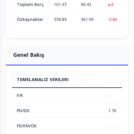
Toplam Borç
101.47
96.43
a.d.
Özkaynaklar
358.89
361.99
-0.86
Genel Bakış
TEMELANALIZ VERILERI
F/K
-
PD/DD
1.76
FD/FAVÖK