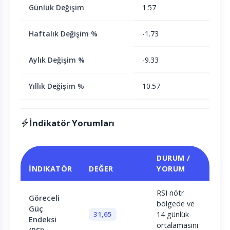
Günlük Değişim
1.57
Haftalık Değişim %
-1.73
Aylık Değişim %
-9.33
Yıllık Değişim %
10.57
İndikatör Yorumları
DURUM /
İNDIKATÖR
DEĞER
YORUM
RSI nötr
Göreceli
bölgede ve
Güç
31,65
14 günlük
Endeksi
ortalamasını