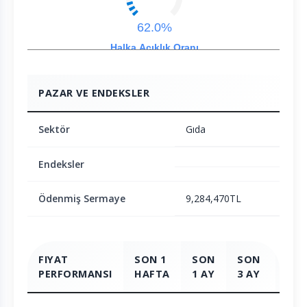
62.0%
Halka Açıklık Oranı
PAZAR VE ENDEKSLER
Sektör
Gıda
Endeksler
Ödenmiş Sermaye
9,284,470TL
FIYAT
SON 1
SON
SON
SO
PERFORMANSI
HAFTA
1 AY
3 AY
6 A