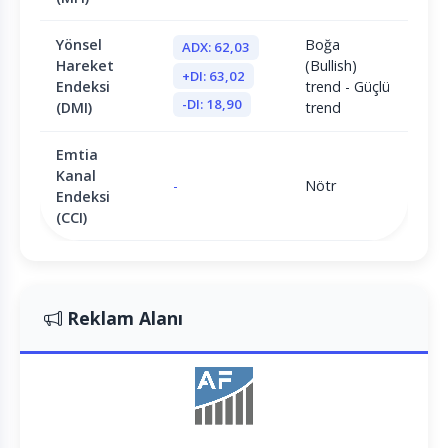
Yönsel
Boğa
ADX: 62,03
Hareket
(Bullish)
+DI: 63,02
Endeksi
trend - Güçlü
-DI: 18,90
(DMI)
trend
Emtia
Kanal
-
Nötr
Endeksi
(CCI)
Reklam Alanı