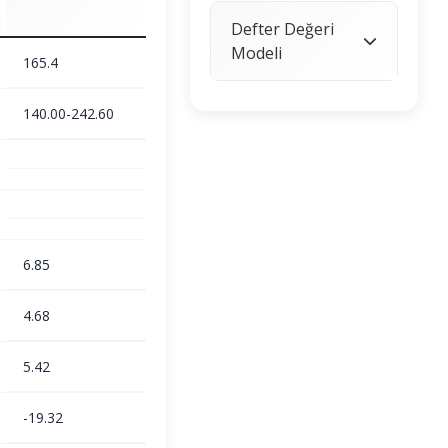
Defter Değeri
Modeli
165.4
140.00-242.60
6.85
4.68
5.42
-19.32