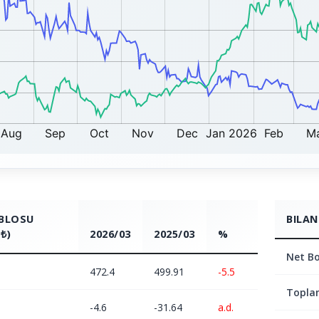
ABLOSU
BILAN
₺)
2026/03
2025/03
%
Net Bo
472.4
499.91
-5.5
Topla
-4.6
-31.64
a.d.