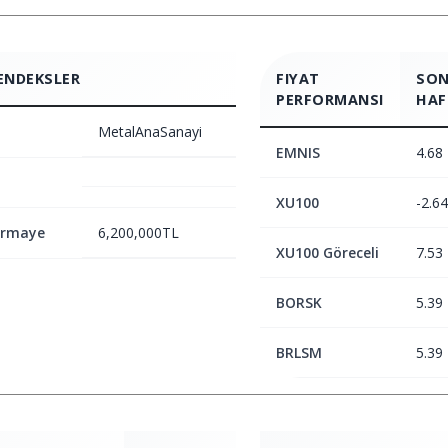
ENDEKSLER
FIYAT
SON
PERFORMANSI
HAF
MetalAnaSanayi
EMNIS
4.68
XU100
-2.64
ermaye
6,200,000TL
XU100 Göreceli
7.53
BORSK
5.39
BRLSM
5.39