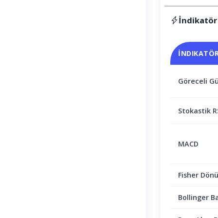
İndikatör
İNDIKATÖ
Göreceli Gü
Stokastik R
MACD
Fisher Dön
Bollinger B