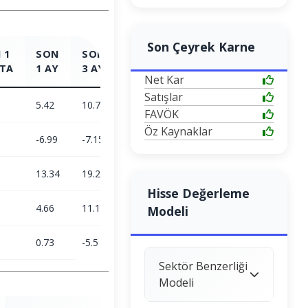
Son Çeyrek Karne
 1
SON
SON
SON
SON
TA
1 AY
3 AY
6 AY
1 YIL
Net Kar
Satışlar
5.42
10.71
0.92
-19.32
FAVÖK
Öz Kaynaklar
-6.99
-7.15
-3.35
24.78
13.34
19.23
4.41
-35.34
Hisse Değerleme
4.66
11.15
23.38
5.72
Modeli
0.73
-5.51
-6.15
-11.25
Sektör Benzerliği
Modeli