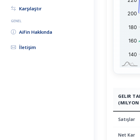
S
1
Karşılaştır
:
0
0
GENEL
:
AiFin Hakkında
İletişim
GELIR T
(MILYON 
Satışlar
Net Kar