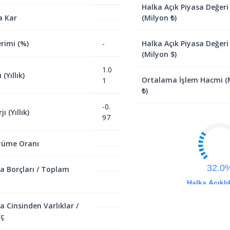
Halka Açık Piyasa Değeri
a Kar
(Milyon ₺)
rimi (%)
-
Halka Açık Piyasa Değeri
(Milyon $)
1.0
(Yıllık)
Ortalama İşlem Hacmi (
1
₺)
-0.
ı (Yıllık)
97
yüme Oranı
32.0
a Borçları / Toplam
Halka Açıklı
a Cinsinden Varlıklar /
ç