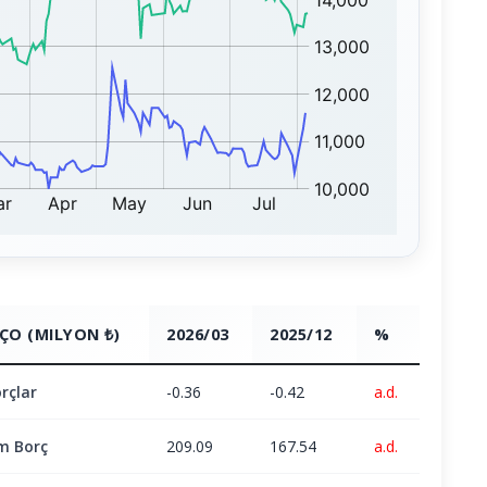
ÇO (MILYON ₺)
2026/03
2025/12
%
rçlar
-0.36
-0.42
a.d.
m Borç
209.09
167.54
a.d.