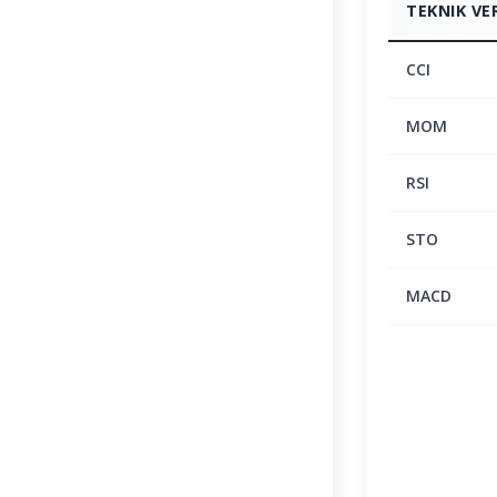
TEKNIK VE
CCI
MOM
RSI
STO
MACD