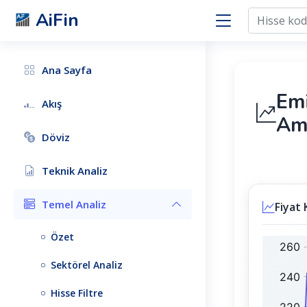
AiFin
Ana Sayfa
Emi
Akış
Am
Döviz
Teknik Analiz
Temel Analiz
Fiyat 
Özet
E
B
M
I
Sektörel Analiz
N
S
I
T
Hisse Filtre