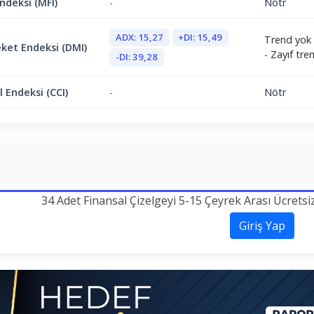
ndeksi (MFI)
-
Nötr
ADX: 15,27
+DI: 15,49
Trend yok 
ket Endeksi (DMI)
- Zayıf tr
-DI: 39,28
 Endeksi (CCI)
-
Nötr
34 Adet Finansal Çizelgeyi 5-15 Çeyrek Arası Ücretsi
Giriş Yap