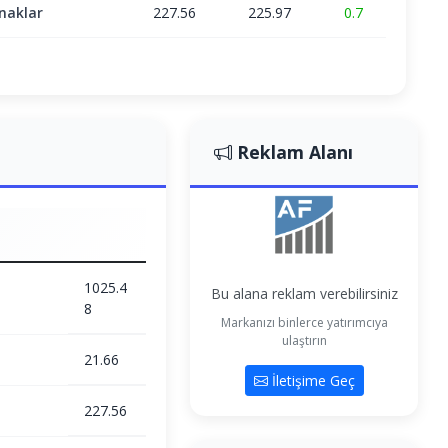
naklar
227.56
225.97
0.7
Reklam Alanı
1025.4
Bu alana reklam verebilirsiniz
8
Markanızı binlerce yatırımcıya
ulaştırın
21.66
İletişime Geç
227.56