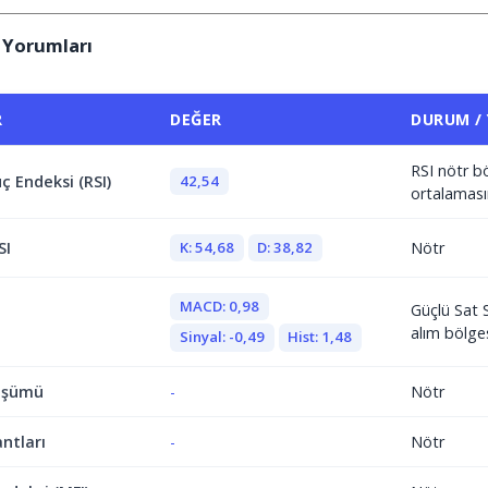
 Yorumları
R
DEĞER
DURUM /
RSI nötr b
42,54
ç Endeksi (RSI)
ortalaması
K: 54,68
D: 38,82
SI
Nötr
MACD: 0,98
Güçlü Sat 
alım bölge
Sinyal: -0,49
Hist: 1,48
üşümü
-
Nötr
antları
-
Nötr