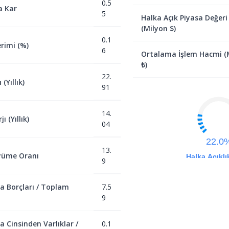
0.5
a Kar
5
Halka Açık Piyasa Değeri
(Milyon $)
0.1
rimi (%)
6
Ortalama İşlem Hacmi (
₺)
22.
(Yıllık)
91
14.
ı (Yıllık)
04
22.0
13.
yüme Oranı
Halka Açıklı
9
a Borçları / Toplam
7.5
9
a Cinsinden Varlıklar /
0.1