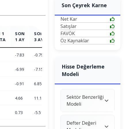
Son Çeyrek Karne
Net Kar
Satışlar
FAVÖK
 1
SON
SON
SON
SON
TA
1 AY
3 AY
6 AY
1 YIL
Öz Kaynaklar
-7.83
-0.79
-9.53
2.8
Hisse Değerleme
-6.99
-7.15
-3.35
24.78
Modeli
-0.91
6.85
-6.39
-17.62
Sektör Benzerliği
4.66
11.15
23.38
5.72
Modeli
0.73
-5.51
-6.15
-11.25
Defter Değeri