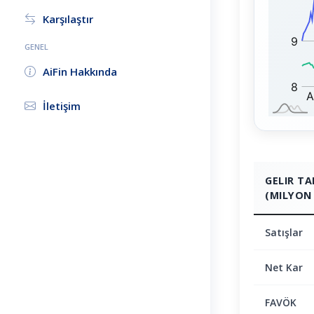
0
:
Karşılaştır
GENEL
AiFin Hakkında
İletişim
GELIR T
(MILYON 
Satışlar
Net Kar
FAVÖK