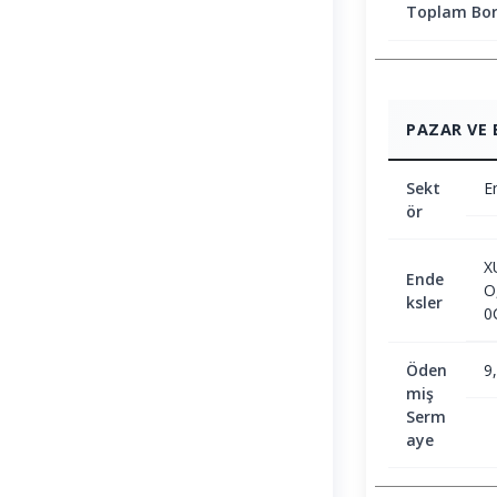
Toplam Bor
PAZAR VE 
Sekt
En
ör
X
Ende
O
ksler
0
Öden
9
miş
Serm
aye