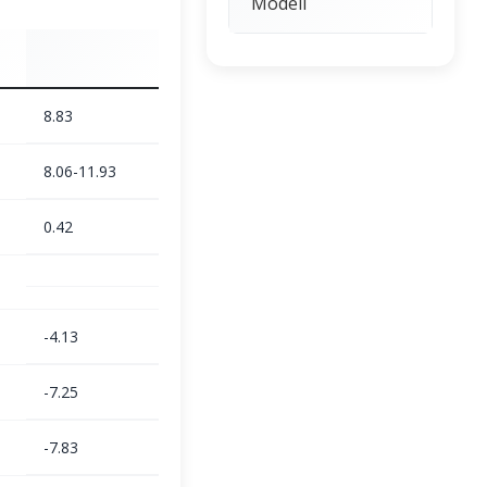
Modeli
8.83
8.06-11.93
0.42
-4.13
-7.25
-7.83