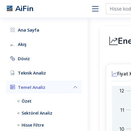
AiFin
Ana Sayfa
Ene
Akış
Döviz
Teknik Analiz
Fiyat 
Temel Analiz
E
B
N
I
Özet
E
S
R
T
Sektörel Analiz
Y
1
:
0
Hisse Filtre