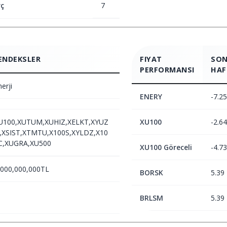
ç
7
ENDEKSLER
FIYAT
SON
PERFORMANSI
HAF
erji
ENERY
-7.25
U100,XUTUM,XUHIZ,XELKT,XYUZ
XU100
-2.64
,XSIST,XTMTU,X100S,XYLDZ,X10
C,XUGRA,XU500
XU100 Göreceli
-4.73
,000,000,000TL
BORSK
5.39
BRLSM
5.39