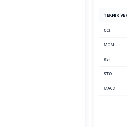
TEKNIK VE
CCI
MOM
RSI
STO
MACD