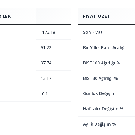
RILER
FIYAT ÖZETI
-173.18
Son Fiyat
91.22
Bir Yıllık Bant Aralığı
37.74
BIST100 Ağırlığı %
13.17
BIST30 Ağırlığı %
Günlük Değişim
-0.11
Haftalık Değişim %
Aylık Değişim %