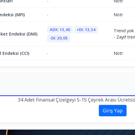
antları
-
Nötr
ndeksi (MFI)
-
Nötr
ADX: 13,40
+DI: 13,34
Trend yok 
ket Endeksi (DMI)
- Zayıf tr
-DI: 20,05
 Endeksi (CCI)
-
Nötr
34 Adet Finansal Çizelgeyi 5-15 Çeyrek Arası Ücretsi
Giriş Yap