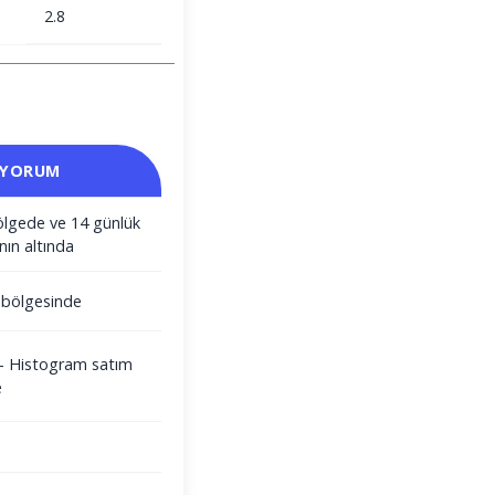
2.8
 YORUM
ölgede ve 14 günlük
nın altında
m bölgesinde
i - Histogram satım
e