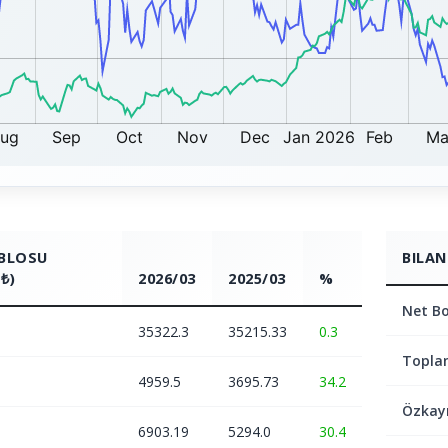
ABLOSU
BILAN
₺)
2026/03
2025/03
%
Net Bo
35322.3
35215.33
0.3
Topla
4959.5
3695.73
34.2
Özkay
6903.19
5294.0
30.4