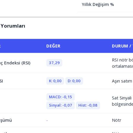
Yıllık Değişim %
 Yorumları
R
DEĞER
DURUM /
RSI nötr b
37,29
ç Endeksi (RSI)
ortalaması
K: 0,00
D: 0,00
SI
Aşırı satı
MACD: -0,15
Sat Sinyal
bölgesind
Sinyal: -0,07
Hist: -0,08
üşümü
-
Nötr