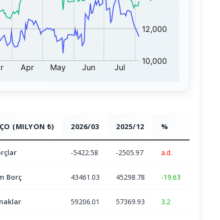
ÇO (MILYON ₺)
2026/03
2025/12
%
rçlar
-5422.58
-2505.97
a.d.
m Borç
43461.03
45298.78
-19.63
naklar
59206.01
57369.93
3.2