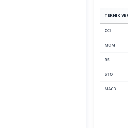
TEKNIK VE
CCI
MOM
RSI
STO
MACD