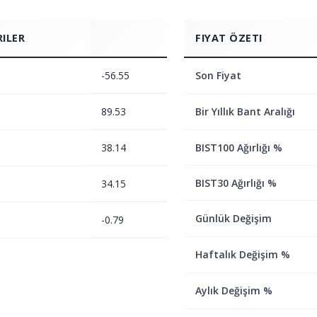
RILER
FIYAT ÖZETI
-56.55
Son Fiyat
89.53
Bir Yıllık Bant Aralığı
38.14
BIST100 Ağırlığı %
BIST30 Ağırlığı %
34.15
Günlük Değişim
-0.79
Haftalık Değişim %
Aylık Değişim %