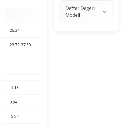
Defter Değeri
Modeli
26.34
23.72-37.50
-1.13
0.84
-5.52