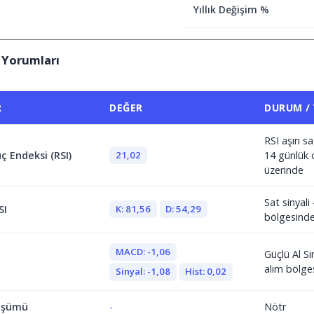
Yıllık Değişim %
 Yorumları
R
DEĞER
DURUM /
RSI aşırı 
21,02
ç Endeksi (RSI)
14 günlük 
üzerinde
Sat sinyali 
K: 81,56
D: 54,29
SI
bölgesind
MACD: -1,06
Güçlü Al Si
alım bölge
Sinyal: -1,08
Hist: 0,02
üşümü
-
Nötr