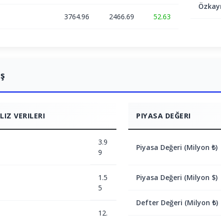
Özkay
3764.96
2466.69
52.63
ış
IZ VERILERI
PIYASA DEĞERI
3.9
Piyasa Değeri (Milyon ₺)
9
1.5
Piyasa Değeri (Milyon $)
5
Defter Değeri (Milyon ₺)
12.