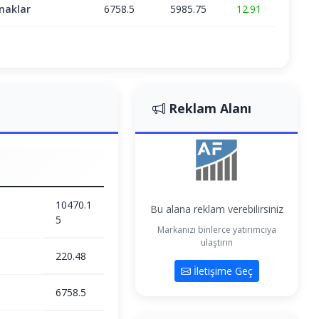
naklar
6758.5
5985.75
12.91
Reklam Alanı
10470.1
Bu alana reklam verebilirsiniz
5
Markanızı binlerce yatırımcıya
ulaştırın
220.48
İletişime Geç
6758.5