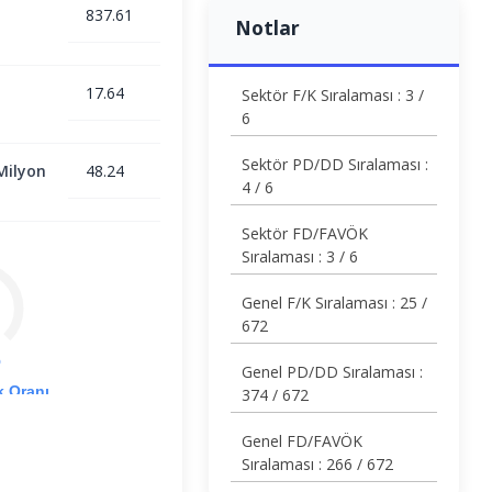
837.61
Notlar
17.64
Sektör F/K Sıralaması : 3 /
6
Sektör PD/DD Sıralaması :
Milyon
48.24
4 / 6
Sektör FD/FAVÖK
Sıralaması : 3 / 6
Genel F/K Sıralaması : 25 /
672
%
Genel PD/DD Sıralaması :
k Oranı
374 / 672
Genel FD/FAVÖK
Sıralaması : 266 / 672