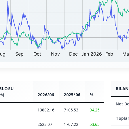
ABLOSU
BILAN
₺)
2026/06
2025/06
%
Net Bo
13802.16
7105.53
94.25
Topla
2623.07
1707.22
53.65