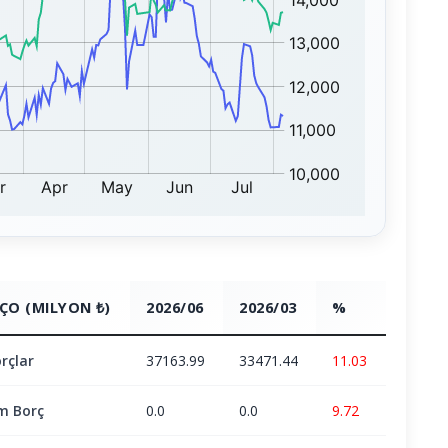
ÇO (MILYON ₺)
2026/06
2026/03
%
rçlar
37163.99
33471.44
11.03
m Borç
0.0
0.0
9.72