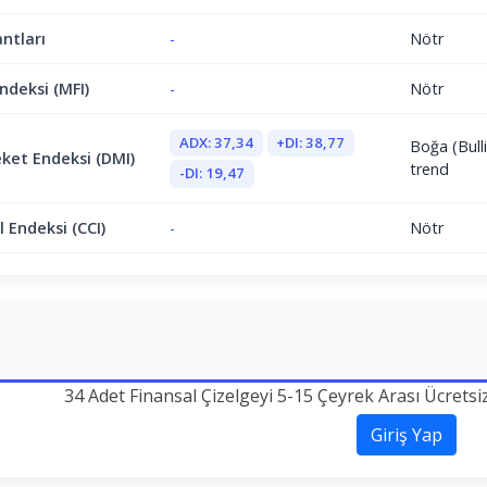
antları
-
Nötr
ndeksi (MFI)
-
Nötr
ADX: 37,34
+DI: 38,77
Boğa (Bulli
ket Endeksi (DMI)
trend
-DI: 19,47
 Endeksi (CCI)
-
Nötr
34 Adet Finansal Çizelgeyi 5-15 Çeyrek Arası Ücretsi
Giriş Yap