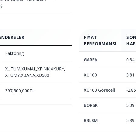
ç
ENDEKSLER
FIYAT
SON
PERFORMANSI
HAF
Faktoring
GARFA
0.84
XUTUM,XUMAL,XFINK,XKURY,
XU100
3.81
XTUMY,XBANA,XU500
XU100 Göreceli
-2.85
397,500,000TL
BORSK
5.39
BRLSM
5.39