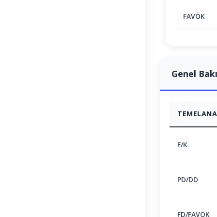
FAVÖK
Genel Bak
TEMELANAL
F/K
PD/DD
FD/FAVÖK