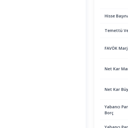
Hisse Başın
Temettü Ve
FAVÖK Marjı 
Net Kar Marj
Net Kar Bü
Yabancı Par
Borç
Yabancı Par