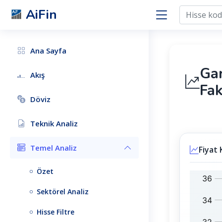
AiFin
Ana Sayfa
Gar
Akış
Fak
Döviz
Teknik Analiz
Temel Analiz
Fiyat 
Özet
G
B
A
I
Sektörel Analiz
R
S
F
T
Hisse Filtre