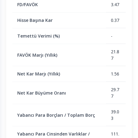
FD/FAVÖK
3.47
Hisse Başına Kar
0.37
Temettü Verimi (%)
-
21.8
FAVÖK Marjı (Yıllık)
7
Net Kar Marjı (Yıllık)
1.56
29.7
Net Kar Büyüme Oranı
7
39.0
Yabancı Para Borçları / Toplam Borç
3
Yabancı Para Cinsinden Varlıklar /
111.