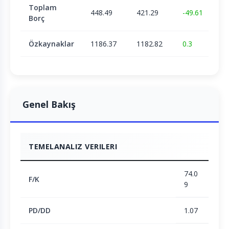
Toplam
448.49
421.29
-49.61
Borç
Özkaynaklar
1186.37
1182.82
0.3
Genel Bakış
TEMELANALIZ VERILERI
74.0
F/K
9
PD/DD
1.07