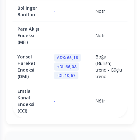
Bollinger
-
Nötr
Bantları
Para Akışı
Endeksi
-
Nötr
(MFI)
Yönsel
Boğa
ADX: 65,18
Hareket
(Bullish)
+DI: 66,08
Endeksi
trend - Güçlü
-DI: 10,67
(DMI)
trend
Emtia
Kanal
-
Nötr
Endeksi
(CCI)