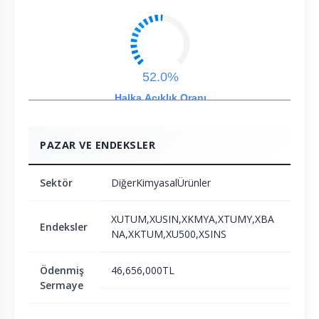
52.0%
Halka Açıklık Oranı
PAZAR VE ENDEKSLER
Sektör
DiğerKimyasalÜrünler
XUTUM,XUSIN,XKMYA,XTUMY,XBA
Endeksler
NA,XKTUM,XU500,XSINS
Ödenmiş
46,656,000TL
Sermaye