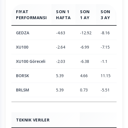
FIYAT
SON 1
SON
SON
SO
PERFORMANSI
HAFTA
1 AY
3 AY
6 A
GEDZA
-4.63
-12.92
-8.16
-6.5
XU100
-2.64
-6.99
-7.15
-3.3
XU100 Göreceli
-2.03
-6.38
-1.1
-3.2
BORSK
5.39
4.66
11.15
23.3
BRLSM
5.39
0.73
-5.51
-6.1
TEKNIK VERILER