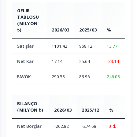
GELIR
TABLOSU
(MILYON
₺)
2026/03
2025/03
%
Satışlar
1101.42
968.12
13.77
Net Kar
17.14
25.64
-33.14
FAVÖK
290.53
83.96
246.03
BILANÇO
(MILYON ₺)
2026/03
2025/12
%
Net Borçlar
-262.82
-274.68
a.d.