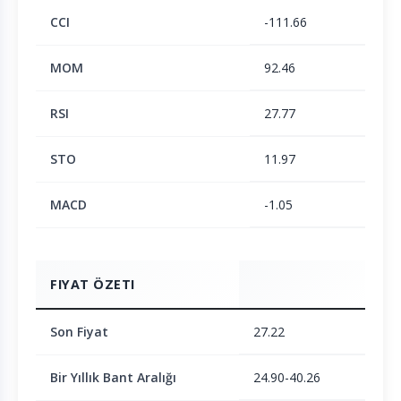
CCI
-111.66
MOM
92.46
RSI
27.77
STO
11.97
MACD
-1.05
FIYAT ÖZETI
Son Fiyat
27.22
Bir Yıllık Bant Aralığı
24.90-40.26