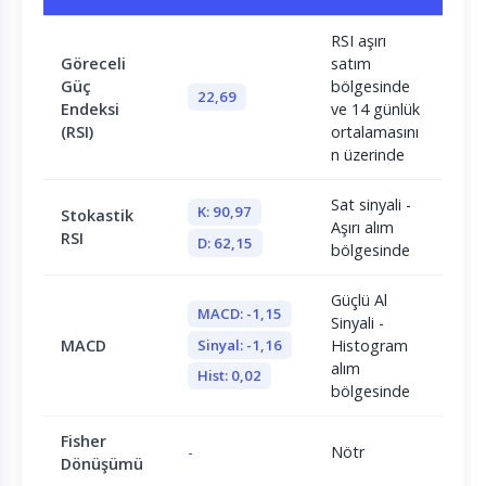
RSI aşırı
Göreceli
satım
Güç
bölgesinde
22,69
Endeksi
ve 14 günlük
(RSI)
ortalamasını
n üzerinde
Sat sinyali -
K: 90,97
Stokastik
Aşırı alım
RSI
D: 62,15
bölgesinde
Güçlü Al
MACD: -1,15
Sinyali -
Sinyal: -1,16
MACD
Histogram
alım
Hist: 0,02
bölgesinde
Fisher
-
Nötr
Dönüşümü