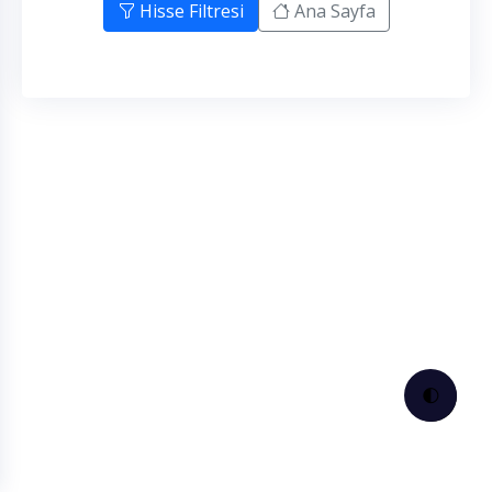
Hisse Filtresi
Ana Sayfa
🌓