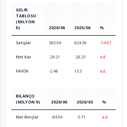
GELIR
TABLOSU
(MILYON
₺)
2026/06
2025/06
%
Satışlar
283.04
624.36
-54.67
Net Kar
-29.21
-26.25
a.d.
FAVÖK
-2.48
13.5
a.d.
BILANÇO
(MILYON ₺)
2026/06
2026/03
%
Net Borçlar
-84.94
-5.71
a.d.