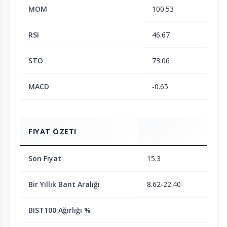
MOM
100.53
RSI
46.67
STO
73.06
MACD
-0.65
FIYAT ÖZETI
Son Fiyat
15.3
Bir Yıllık Bant Aralığı
8.62-22.40
BIST100 Ağırlığı %