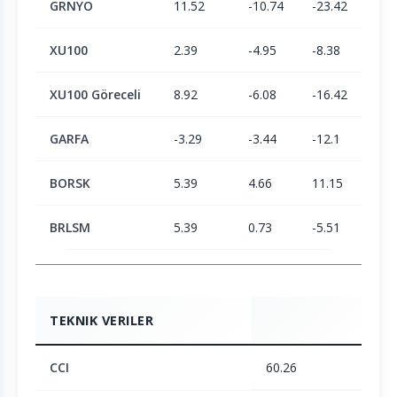
GRNYO
11.52
-10.74
-23.42
-14
XU100
2.39
-4.95
-8.38
1.9
XU100 Göreceli
8.92
-6.08
-16.42
-15
GARFA
-3.29
-3.44
-12.1
-3.
BORSK
5.39
4.66
11.15
23.
BRLSM
5.39
0.73
-5.51
-6.
TEKNIK VERILER
CCI
60.26