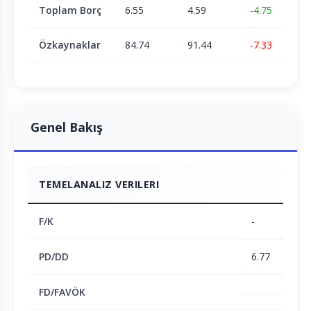
Toplam Borç
6.55
4.59
-4.75
Özkaynaklar
84.74
91.44
-7.33
Genel Bakış
TEMELANALIZ VERILERI
F/K
-
PD/DD
6.77
FD/FAVÖK