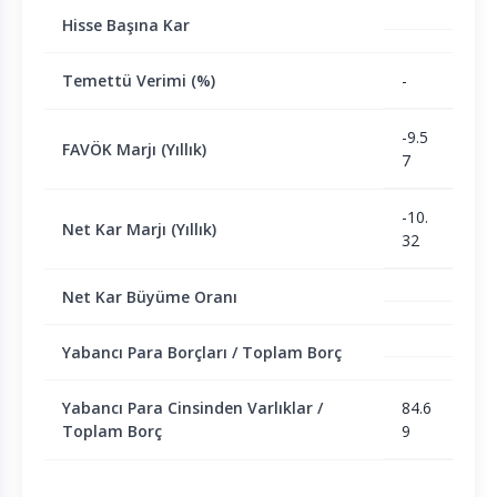
Hisse Başına Kar
Temettü Verimi (%)
-
-9.5
FAVÖK Marjı (Yıllık)
7
-10.
Net Kar Marjı (Yıllık)
32
Net Kar Büyüme Oranı
Yabancı Para Borçları / Toplam Borç
Yabancı Para Cinsinden Varlıklar /
84.6
Toplam Borç
9