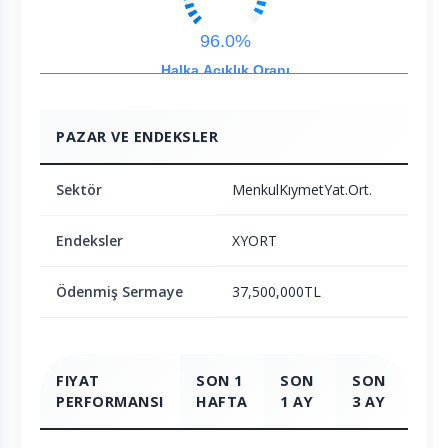
96.0%
Halka Açıklık Oranı
PAZAR VE ENDEKSLER
Sektör
MenkulKıymetYat.Ort.
Endeksler
XYORT
Ödenmiş Sermaye
37,500,000TL
FIYAT
SON 1
SON
SON
SO
PERFORMANSI
HAFTA
1 AY
3 AY
6 