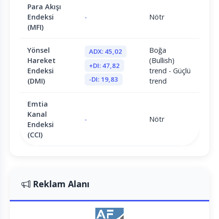
Para Akışı
Endeksi
-
Nötr
(MFI)
Yönsel
Boğa
ADX: 45,02
Hareket
(Bullish)
+DI: 47,82
Endeksi
trend - Güçlü
-DI: 19,83
(DMI)
trend
Emtia
Kanal
-
Nötr
Endeksi
(CCI)
Reklam Alanı