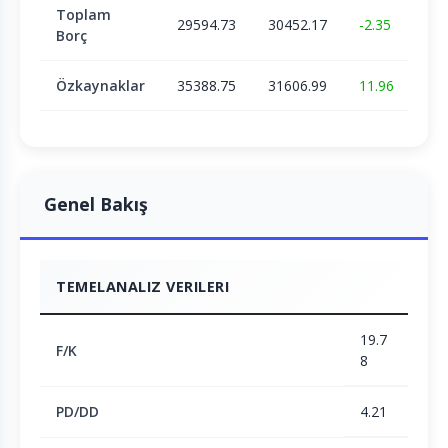
Toplam
29594.73
30452.17
-2.35
Borç
Özkaynaklar
35388.75
31606.99
11.96
Genel Bakış
TEMELANALIZ VERILERI
19.7
F/K
8
PD/DD
4.21