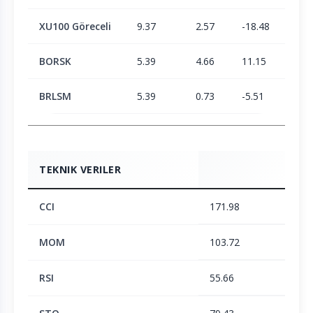
XU100 Göreceli
9.37
2.57
-18.48
-15.
BORSK
5.39
4.66
11.15
23.3
BRLSM
5.39
0.73
-5.51
-6.1
TEKNIK VERILER
CCI
171.98
MOM
103.72
RSI
55.66