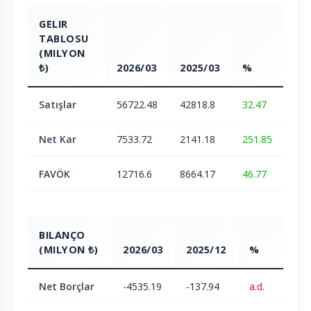
GELIR
TABLOSU
(MILYON
₺)
2026/03
2025/03
%
Satışlar
56722.48
42818.8
32.47
Net Kar
7533.72
2141.18
251.85
FAVÖK
12716.6
8664.17
46.77
BILANÇO
(MILYON ₺)
2026/03
2025/12
%
Net Borçlar
-4535.19
-137.94
a.d.