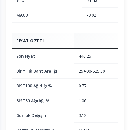
STO
79.43
MACD
-9.02
FIYAT ÖZETI
Son Fiyat
446.25
Bir Yıllık Bant Aralığı
254.00-625.50
BIST100 Ağırlığı %
0.77
BIST30 Ağırlığı %
1.06
Günlük Değişim
3.12