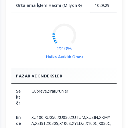
Ortalama İşlem Hacmi (Milyon ₺)
1029.29
22.0%
Halka Açıklık Oranı
PAZAR VE ENDEKSLER
Se
GübreveZiraiÜrünler
kt
ör
En
XU100,XU050,XU030,XUTUM,XUSIN,XKMY
de
A,XSIST,X030S,X100S,XYLDZ,X100C,X030C,