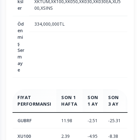
ksl
XKTUM,XK100,XK050,XK030,XK030EA,XU5
er
00,XSINS
Öd
334,000,000TL
en
mi
ş
Ser
m
ay
e
FIYAT
SON 1
SON
SON
SO
PERFORMANSI
HAFTA
1 AY
3 AY
6 A
GUBRF
11.98
-2.51
-25.31
-14.
XU100
2.39
-4.95
-8.38
1.9