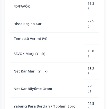
11.3
FD/FAVÖK
6
22.5
Hisse Başına Kar
6
Temettü Verimi (%)
-
18.0
FAVÖK Marjı (Yıllık)
1
13.2
Net Kar Marjı (Yıllık)
8
278.
Net Kar Büyüme Oranı
01
25.5
Yabancı Para Borçları / Toplam Borç
2