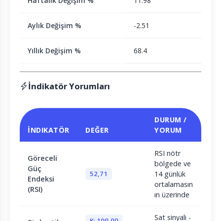
Haftalık Değişim %
11.98
Aylık Değişim %
-2.51
Yıllık Değişim %
68.4
İndikatör Yorumları
DURUM /
İNDIKATÖR
DEĞER
YORUM
RSI nötr
Göreceli
bölgede ve
Güç
52,71
14 günlük
Endeksi
ortalamasın
(RSI)
ın üzerinde
Sat sinyali -
K: 100,00