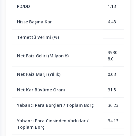
PD/DD
1.13
Hisse Başına Kar
4.48
Temettü Verimi (%)
3930
Net Faiz Geliri (Milyon ₺)
8.0
Net Faiz Marjı (Yıllık)
0.03
Net Kar Büyüme Oranı
31.5
Yabancı Para Borçları / Toplam Borç
36.23
Yabancı Para Cinsinden Varlıklar /
34.13
Toplam Borç