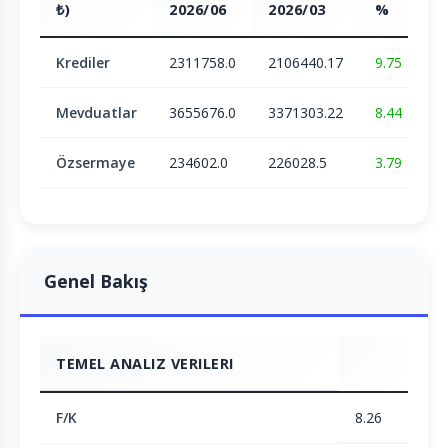
₺)
2026/06
2026/03
%
Krediler
2311758.0
2106440.17
9.75
Mevduatlar
3655676.0
3371303.22
8.44
Özsermaye
234602.0
226028.5
3.79
Genel Bakış
TEMEL ANALIZ VERILERI
F/K
8.26