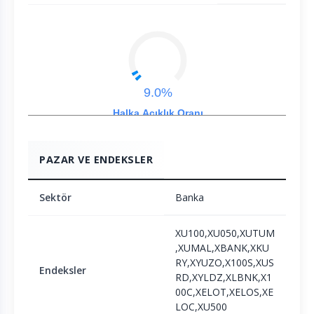
9.0%
Halka Açıklık Oranı
PAZAR VE ENDEKSLER
Sektör
Banka
XU100,XU050,XUTUM
,XUMAL,XBANK,XKU
RY,XYUZO,X100S,XUS
Endeksler
RD,XYLDZ,XLBNK,X1
00C,XELOT,XELOS,XE
LOC,XU500