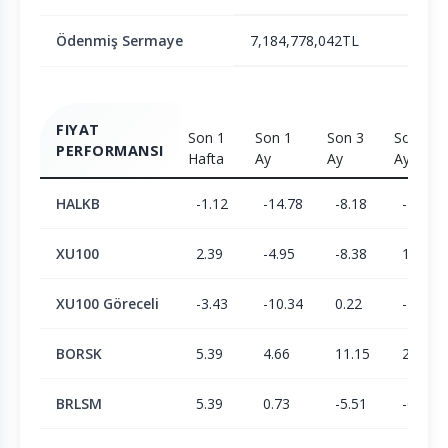
Ödenmiş Sermaye
7,184,778,042TL
FIYAT
Son 1
Son 1
Son 3
Son 6
PERFORMANSI
Hafta
Ay
Ay
Ay
HALKB
-1.12
-14.78
-8.18
-14.74
XU100
2.39
-4.95
-8.38
1.9
XU100 Göreceli
-3.43
-10.34
0.22
-16.33
BORSK
5.39
4.66
11.15
23.38
BRLSM
5.39
0.73
-5.51
-6.15