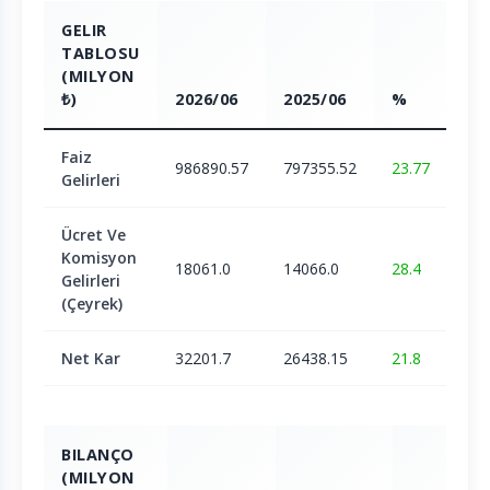
GELIR
TABLOSU
(MILYON
₺)
2026/06
2025/06
%
Faiz
986890.57
797355.52
23.77
Gelirleri
Ücret Ve
Komisyon
18061.0
14066.0
28.4
Gelirleri
(Çeyrek)
Net Kar
32201.7
26438.15
21.8
BILANÇO
(MILYON