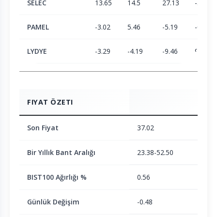
SELEC
13.65
14.5
27.13
-3.63
PAMEL
-3.02
5.46
-5.19
-0.74
LYDYE
-3.29
-4.19
-9.46
9.82
FIYAT ÖZETI
Son Fiyat
37.02
Bir Yıllık Bant Aralığı
23.38-52.50
BIST100 Ağırlığı %
0.56
Günlük Değişim
-0.48