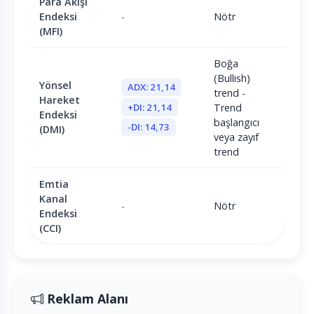
Para Akışı
Endeksi
-
Nötr
(MFI)
Boğa
(Bullish)
Yönsel
ADX: 21,14
trend -
Hareket
+DI: 21,14
Trend
Endeksi
başlangıcı
-DI: 14,73
(DMI)
veya zayıf
trend
Emtia
Kanal
-
Nötr
Endeksi
(CCI)
Reklam Alanı