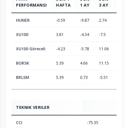
PERFORMANSI
HAFTA
1 AY
3 AY
6 AY
HUNER
-0.59
-9.87
2.74
3.68
XU100
3.81
-4.34
-7.5
2.05
XU100 Göreceli
-4.23
-5.78
11.06
1.6
BORSK
5.39
4.66
11.15
23.38
BRLSM
5.39
0.73
-5.51
-6.15
TEKNIK VERILER
CCI
-75.35