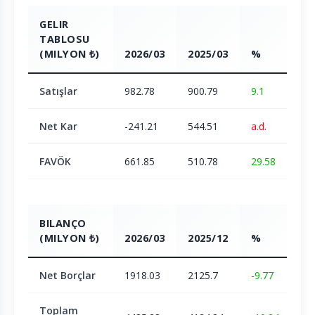
GELIR
TABLOSU
(MILYON ₺)
2026/03
2025/03
%
Satışlar
982.78
900.79
9.1
Net Kar
-241.21
544.51
a.d.
FAVÖK
661.85
510.78
29.58
BILANÇO
(MILYON ₺)
2026/03
2025/12
%
Net Borçlar
1918.03
2125.7
-9.77
Toplam