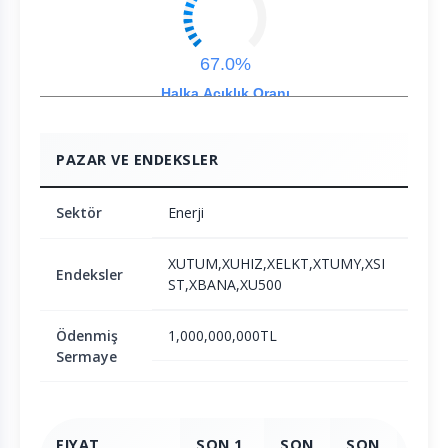
67.0%
Halka Açıklık Oranı
PAZAR VE ENDEKSLER
Sektör
Enerji
XUTUM,XUHIZ,XELKT,XTUMY,XSI
Endeksler
ST,XBANA,XU500
Ödenmiş
1,000,000,000TL
Sermaye
FIYAT
SON 1
SON
SON
SON