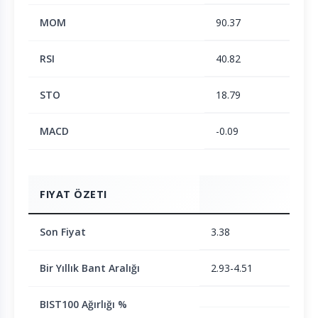
MOM
90.37
RSI
40.82
STO
18.79
MACD
-0.09
FIYAT ÖZETI
Son Fiyat
3.38
Bir Yıllık Bant Aralığı
2.93-4.51
BIST100 Ağırlığı %