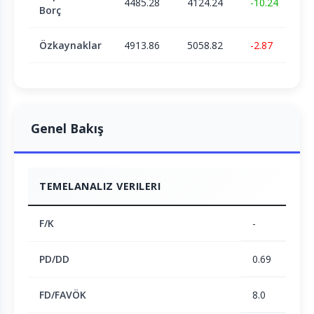
4485.28
4124.24
-10.24
Borç
Özkaynaklar
4913.86
5058.82
-2.87
Genel Bakış
TEMELANALIZ VERILERI
F/K
-
PD/DD
0.69
FD/FAVÖK
8.0