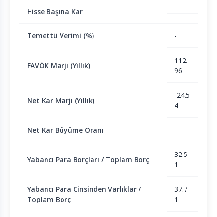
Hisse Başına Kar
Temettü Verimi (%)
-
112.
FAVÖK Marjı (Yıllık)
96
-24.5
Net Kar Marjı (Yıllık)
4
Net Kar Büyüme Oranı
32.5
Yabancı Para Borçları / Toplam Borç
1
Yabancı Para Cinsinden Varlıklar /
37.7
Toplam Borç
1