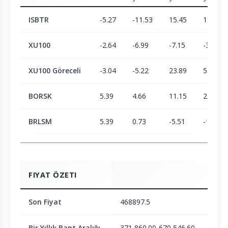
ISBTR
-5.27
-11.53
15.45
1.93
XU100
-2.64
-6.99
-7.15
-3.35
XU100 Göreceli
-3.04
-5.22
23.89
5.09
BORSK
5.39
4.66
11.15
23.38
BRLSM
5.39
0.73
-5.51
-6.15
FIYAT ÖZETI
Son Fiyat
468897.5
Bir Yıllık Bant Aralığı
371,860.00-670,546.60