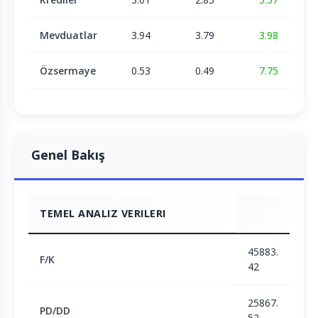
Mevduatlar
3.94
3.79
3.98
Özsermaye
0.53
0.49
7.75
Genel Bakış
TEMEL ANALIZ VERILERI
45883.
F/K
42
25867.
PD/DD
52