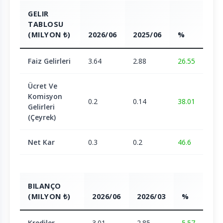
GELIR
TABLOSU
(MILYON ₺)
2026/06
2025/06
%
Faiz Gelirleri
3.64
2.88
26.55
Ücret Ve
Komisyon
0.2
0.14
38.01
Gelirleri
(Çeyrek)
Net Kar
0.3
0.2
46.6
BILANÇO
(MILYON ₺)
2026/06
2026/03
%
Krediler
3.01
2.85
5.57