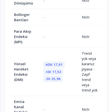
-
Nötr
Dönüşümü
Bollinger
-
Nötr
Bantları
Para Akışı
Endeksi
-
Nötr
(MFI)
Trend
yok veya
Yönsel
kararsız
ADX: 17,01
Hareket
piyasa -
+DI: 17,53
Endeksi
Zayıf
-DI: 35,96
(DMI)
trend
veya
trend yok
Emtia
Kanal
-
Nötr