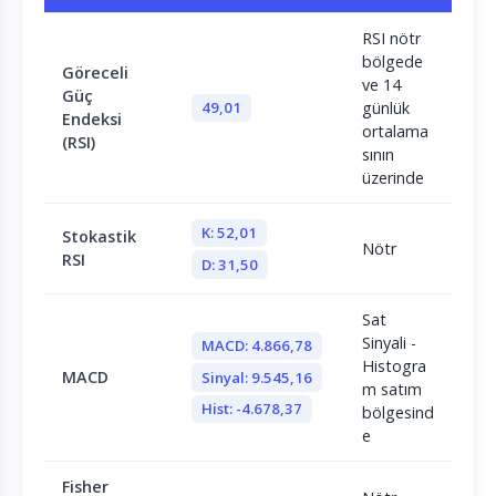
RSI nötr
bölgede
Göreceli
ve 14
Güç
49,01
günlük
Endeksi
ortalama
(RSI)
sının
üzerinde
K: 52,01
Stokastik
Nötr
RSI
D: 31,50
Sat
Sinyali -
MACD: 4.866,78
Histogra
MACD
Sinyal: 9.545,16
m satım
Hist: -4.678,37
bölgesind
e
Fisher