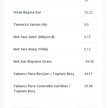
Hisse Başına Kar
10.22
Temettü Verimi (%)
0.0
Net Faiz Geliri (Milyon ₺)
0.15
Net Faiz Marjı (Yıllık)
0.12
Net Kar Büyüme Oranı
-44.42
Yabancı Para Borçları / Toplam Borç
44.51
Yabancı Para Cinsinden Varlıklar /
39.98
Toplam Borç