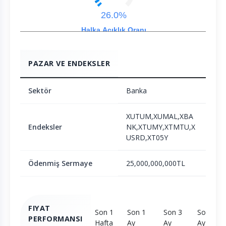
26.0%
Halka Açıklık Oranı
PAZAR VE ENDEKSLER
Sektör
Banka
XUTUM,XUMAL,XBA
Endeksler
NK,XTUMY,XTMTU,X
USRD,XT05Y
Ödenmiş Sermaye
25,000,000,000TL
FIYAT
Son 1
Son 1
Son 3
Son 6
PERFORMANSI
Hafta
Ay
Ay
Ay