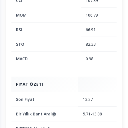
CCI
107.39
MOM
106.79
RSI
66.91
STO
82.33
MACD
0.98
FIYAT ÖZETI
Son Fiyat
13.37
Bir Yıllık Bant Aralığı
5.71-13.88