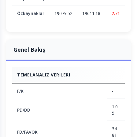
Özkaynaklar
19079.52
19611.18
-2.71
Genel Bakış
TEMELANALIZ VERILERI
F/K
-
1.0
PD/DD
5
34.
FD/FAVÖK
81