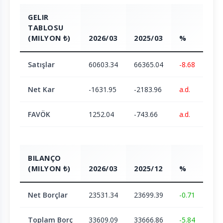
GELIR
TABLOSU
(MILYON ₺)
2026/03
2025/03
%
Satışlar
60603.34
66365.04
-8.68
Net Kar
-1631.95
-2183.96
a.d.
FAVÖK
1252.04
-743.66
a.d.
BILANÇO
(MILYON ₺)
2026/03
2025/12
%
Net Borçlar
23531.34
23699.39
-0.71
Toplam Borç
33609.09
33666.86
-5.84