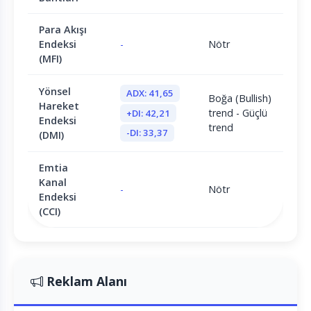
Para Akışı
Endeksi
-
Nötr
(MFI)
Yönsel
ADX: 41,65
Boğa (Bullish)
Hareket
trend - Güçlü
+DI: 42,21
Endeksi
trend
-DI: 33,37
(DMI)
Emtia
Kanal
-
Nötr
Endeksi
(CCI)
Reklam Alanı