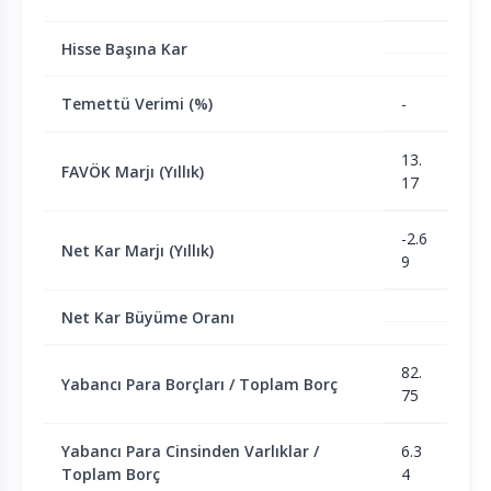
Hisse Başına Kar
Temettü Verimi (%)
-
13.
FAVÖK Marjı (Yıllık)
17
-2.6
Net Kar Marjı (Yıllık)
9
Net Kar Büyüme Oranı
82.
Yabancı Para Borçları / Toplam Borç
75
Yabancı Para Cinsinden Varlıklar /
6.3
Toplam Borç
4