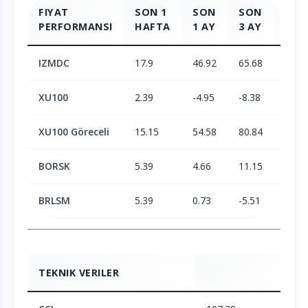
FIYAT
SON 1
SON
SON
SON
PERFORMANSI
HAFTA
1 AY
3 AY
6 AY
IZMDC
17.9
46.92
65.68
74.7
XU100
2.39
-4.95
-8.38
1.9
XU100 Göreceli
15.15
54.58
80.84
71.5
BORSK
5.39
4.66
11.15
23.3
BRLSM
5.39
0.73
-5.51
-6.15
TEKNIK VERILER