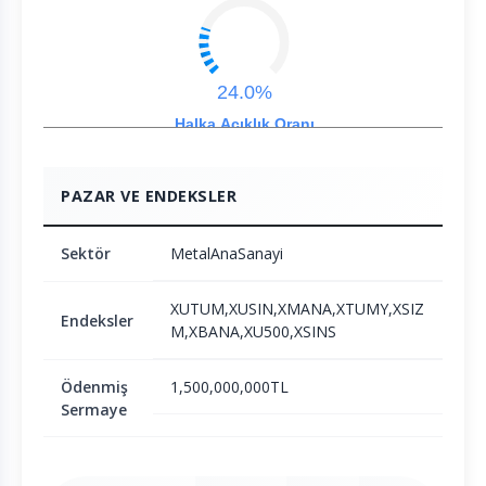
24.0%
Halka Açıklık Oranı
PAZAR VE ENDEKSLER
Sektör
MetalAnaSanayi
XUTUM,XUSIN,XMANA,XTUMY,XSIZ
Endeksler
M,XBANA,XU500,XSINS
Ödenmiş
1,500,000,000TL
Sermaye