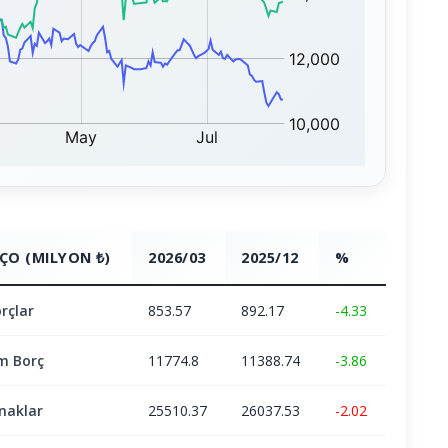
ÇO (MILYON ₺)
2026/03
2025/12
%
rçlar
853.57
892.17
-4.33
m Borç
11774.8
11388.74
-3.86
naklar
25510.37
26037.53
-2.02