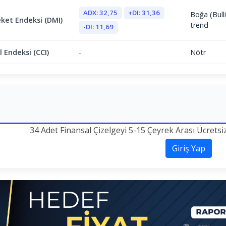
ADX: 32,75
+DI: 31,36
Boğa (Bulli
ket Endeksi (DMI)
trend
-DI: 11,69
 Endeksi (CCI)
-
Nötr
34 Adet Finansal Çizelgeyi 5-15 Çeyrek Arası Ücretsi
Giriş Yap