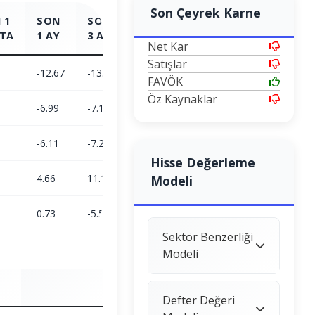
Son Çeyrek Karne
 1
SON
SON
SON
SON
TA
1 AY
3 AY
6 AY
1 YIL
Net Kar
Satışlar
-12.67
-13.85
-37.52
-25.46
FAVÖK
Öz Kaynaklar
-6.99
-7.15
-3.35
24.78
-6.11
-7.22
-35.35
-40.26
Hisse Değerleme
4.66
11.15
23.38
5.72
Modeli
0.73
-5.51
-6.15
-11.25
Sektör Benzerliği
Modeli
Defter Değeri