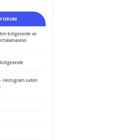
 YORUM
satım bölgesinde ve
ortalamasının
m bölgesinde
i - Histogram satım
e