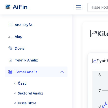
AiFin
Ana Sayfa
Ki
Akış
Döviz
Teknik Analiz
Fiyat 
Temel Analiz
K
B
L
I
Özet
G
S
Y
T
Sektörel Analiz
O
1
:
0
Hisse Filtre