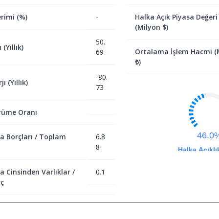
rimi (%)
-
Halka Açık Piyasa Değeri
(Milyon $)
50.
(Yıllık)
Ortalama İşlem Hacmi (
69
₺)
-80.
ı (Yıllık)
73
yüme Oranı
46.0
a Borçları / Toplam
6.8
8
Halka Açıklı
a Cinsinden Varlıklar /
0.1
ç