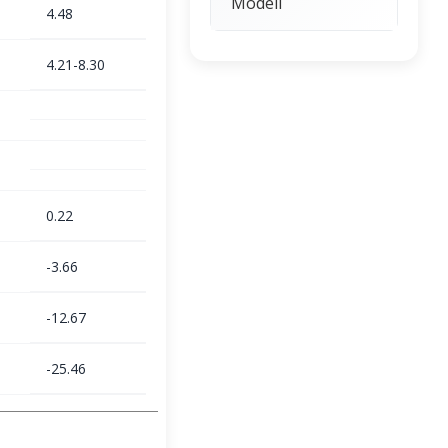
Modeli
4.48
4.21-8.30
0.22
-3.66
-12.67
-25.46