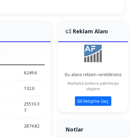
Reklam Alanı
6249.6
Bu alana reklam verebilirsiniz
Markanızı binlerce yatırımcıya
132.0
ulaştırın
İletişime Geç
25510.3
7
2874.82
Notlar