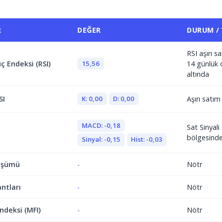
R
DEĞER
DURUM /
RSI aşırı 
15,56
ç Endeksi (RSI)
14 günlük 
altında
K: 0,00
D: 0,00
SI
Aşırı satı
MACD: -0,18
Sat Sinyal
bölgesind
Sinyal: -0,15
Hist: -0,03
üşümü
-
Nötr
antları
-
Nötr
ndeksi (MFI)
-
Nötr