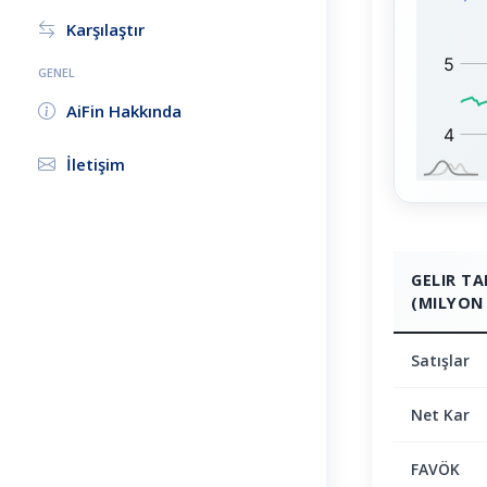
0
:
Karşılaştır
GENEL
AiFin Hakkında
İletişim
GELIR T
(MILYON 
Satışlar
Net Kar
FAVÖK