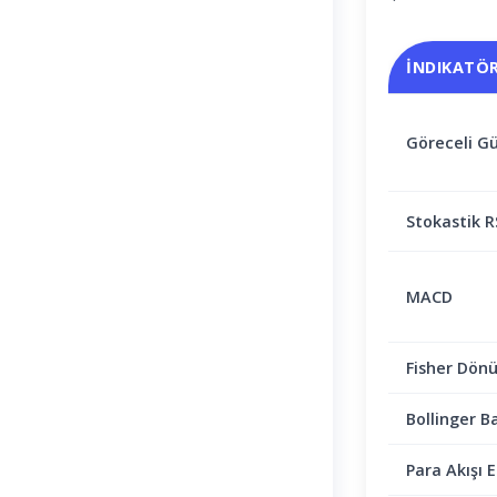
İNDIKATÖ
Göreceli Gü
Stokastik R
MACD
Fisher Dön
Bollinger B
Para Akışı E