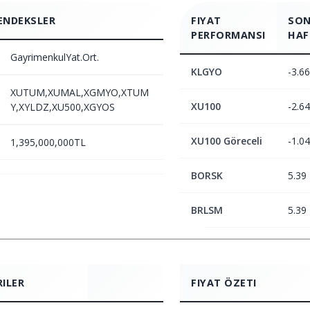
ENDEKSLER
FIYAT
SON
PERFORMANSI
HAF
GayrimenkulYat.Ort.
KLGYO
-3.66
XUTUM,XUMAL,XGMYO,XTUM
XU100
-2.64
Y,XYLDZ,XU500,XGYOS
XU100 Göreceli
-1.04
1,395,000,000TL
BORSK
5.39
BRLSM
5.39
RILER
FIYAT ÖZETI