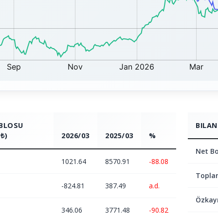
ABLOSU
BILAN
₺)
2026/03
2025/03
%
Net Bo
1021.64
8570.91
-88.08
Topla
-824.81
387.49
a.d.
Özkay
346.06
3771.48
-90.82