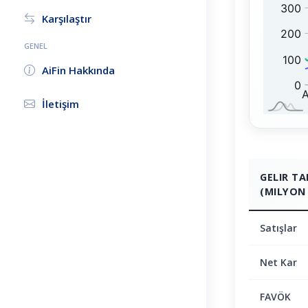
0
:
Karşılaştır
GENEL
AiFin Hakkında
İletişim
GELIR T
(MILYON 
Satışlar
Net Kar
FAVÖK