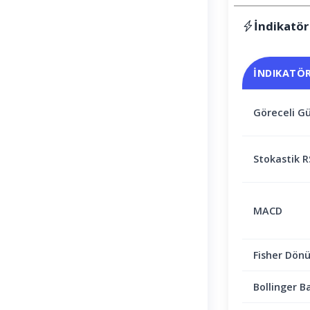
İndikatör
İNDIKATÖ
Göreceli Gü
Stokastik R
MACD
Fisher Dön
Bollinger B