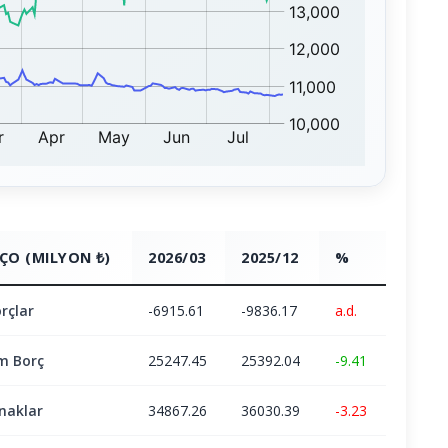
ÇO (MILYON ₺)
2026/03
2025/12
%
rçlar
-6915.61
-9836.17
a.d.
m Borç
25247.45
25392.04
-9.41
naklar
34867.26
36030.39
-3.23