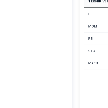
TEKNIK VE
CCI
MOM
RSI
STO
MACD