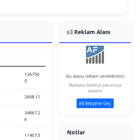
Reklam Alanı
126750.
Bu alana reklam verebilirsiniz
0
Markanızı binlerce yatırımcıya
ulaştırın
2668.11
İletişime Geç
34867.2
6
Notlar
11407.5