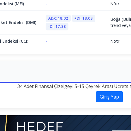
ndeksi (MFI)
-
Nötr
ADX: 18,02
+DI: 18,08
Boğa (Bulli
ket Endeksi (DMI)
trend veya
-DI: 17,88
 Endeksi (CCI)
-
Nötr
34 Adet Finansal Çizelgeyi 5-15 Çeyrek Arası Ücretsi
Giriş Yap