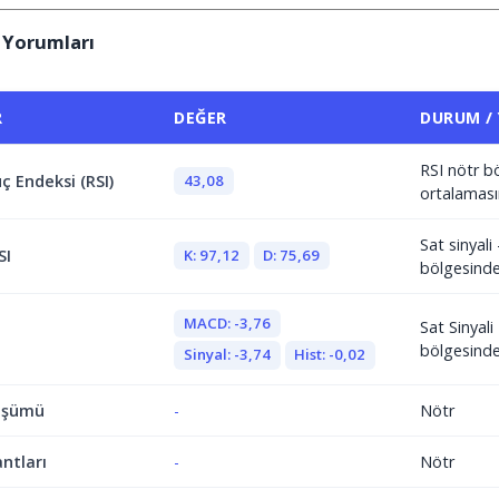
 Yorumları
R
DEĞER
DURUM /
RSI nötr b
43,08
ç Endeksi (RSI)
ortalaması
Sat sinyali 
K: 97,12
D: 75,69
SI
bölgesind
MACD: -3,76
Sat Sinyal
bölgesind
Sinyal: -3,74
Hist: -0,02
üşümü
-
Nötr
antları
-
Nötr