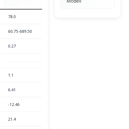
Modeli
78.0
60.75-689.50
0.27
1.1
6.41
-12.46
21.4