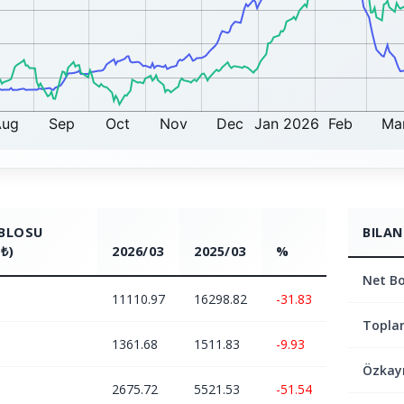
ABLOSU
BILAN
₺)
2026/03
2025/03
%
Net Bo
11110.97
16298.82
-31.83
Topla
1361.68
1511.83
-9.93
Özkay
2675.72
5521.53
-51.54