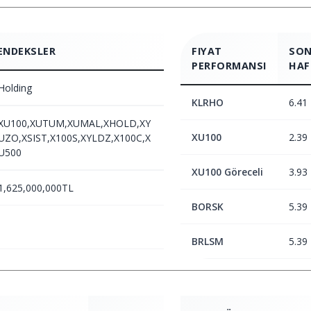
ENDEKSLER
FIYAT
SON
PERFORMANSI
HAF
Holding
KLRHO
6.41
XU100,XUTUM,XUMAL,XHOLD,XY
XU100
2.39
UZO,XSIST,X100S,XYLDZ,X100C,X
U500
XU100 Göreceli
3.93
1,625,000,000TL
BORSK
5.39
BRLSM
5.39