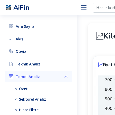
AiFin
Ana Sayfa
Kil
Akış
Döviz
Teknik Analiz
Fiyat 
Temel Analiz
K
B
L
I
Özet
R
S
H
T
Sektörel Analiz
O
1
:
0
Hisse Filtre