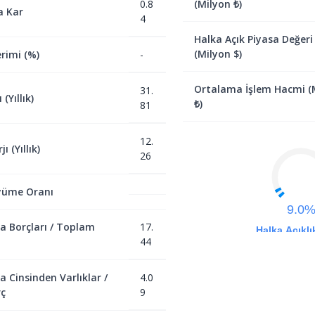
0.8
(Milyon ₺)
a Kar
4
Halka Açık Piyasa Değeri
(Milyon $)
rimi (%)
-
Ortalama İşlem Hacmi (
31.
(Yıllık)
₺)
81
12.
ı (Yıllık)
26
yüme Oranı
9.0
a Borçları / Toplam
17.
Halka Açıklı
44
a Cinsinden Varlıklar /
4.0
ç
9