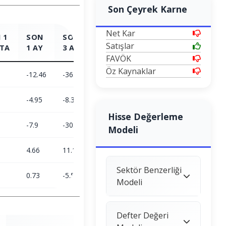
Son Çeyrek Karne
Net Kar
 1
SON
SON
SON
SON
Satışlar
TA
1 AY
3 AY
6 AY
1 YIL
FAVÖK
Öz Kaynaklar
-12.46
-36.27
-86.19
21.4
-4.95
-8.38
1.9
25.77
Hisse Değerleme
-7.9
-30.44
-86.45
-3.47
Modeli
4.66
11.15
23.38
5.72
Sektör Benzerliği
0.73
-5.51
-6.15
-11.25
Modeli
Defter Değeri