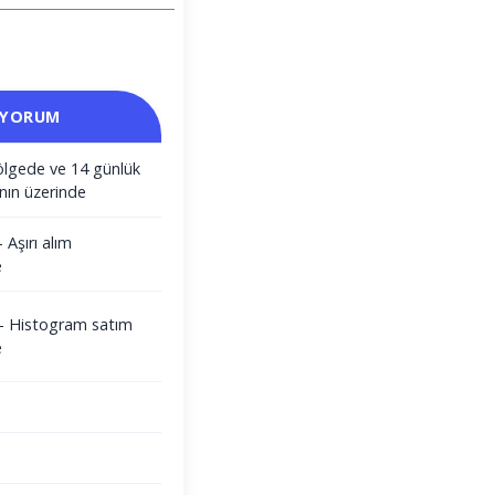
 YORUM
ölgede ve 14 günlük
nın üzerinde
- Aşırı alım
e
i - Histogram satım
e