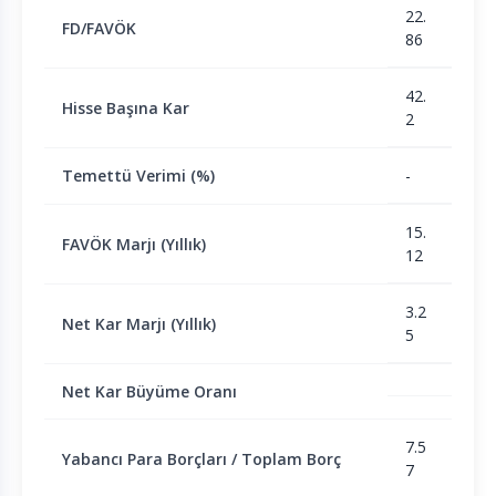
22.
FD/FAVÖK
86
42.
Hisse Başına Kar
2
Temettü Verimi (%)
-
15.
FAVÖK Marjı (Yıllık)
12
3.2
Net Kar Marjı (Yıllık)
5
Net Kar Büyüme Oranı
7.5
Yabancı Para Borçları / Toplam Borç
7