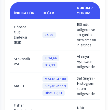
DURUM /
İNDIKATÖR
DEĞER
YORUM
RSI nötr
Göreceli
bölgede ve
Güç
34,93
14 günlük
Endeksi
ortalamasın
(RSI)
ın altında
Al sinyali -
K: 14,66
Stokastik
Aşırı satım
RSI
D: 7,33
bölgesinde
Sat Sinyali -
MACD: -47,00
Histogram
MACD
Sinyal: -27,19
satım
Hist: -19,81
bölgesinde
Fisher
-
Nötr