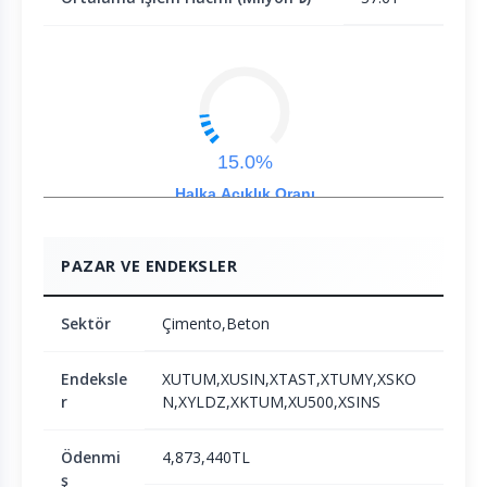
15.0%
Halka Açıklık Oranı
PAZAR VE ENDEKSLER
Sektör
Çimento,Beton
Endeksle
XUTUM,XUSIN,XTAST,XTUMY,XSKO
r
N,XYLDZ,XKTUM,XU500,XSINS
Ödenmi
4,873,440TL
ş