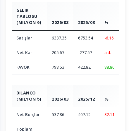
GELIR
TABLOSU
(MILYON ₺)
2026/03
2025/03
%
Satışlar
6337.35
6753.54
-6.16
Net Kar
205.67
-277.57
a.d.
FAVÖK
798.53
422.82
88.86
BILANÇO
(MILYON ₺)
2026/03
2025/12
%
Net Borçlar
537.86
407.12
32.11
Toplam