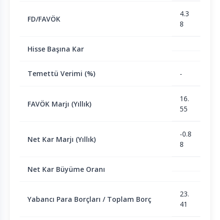
4.3
FD/FAVÖK
8
Hisse Başına Kar
Temettü Verimi (%)
-
16.
FAVÖK Marjı (Yıllık)
55
-0.8
Net Kar Marjı (Yıllık)
8
Net Kar Büyüme Oranı
23.
Yabancı Para Borçları / Toplam Borç
41