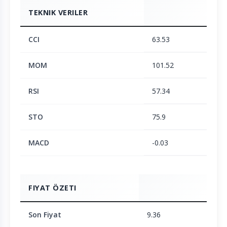
TEKNIK VERILER
CCI
63.53
MOM
101.52
RSI
57.34
STO
75.9
MACD
-0.03
FIYAT ÖZETI
Son Fiyat
9.36