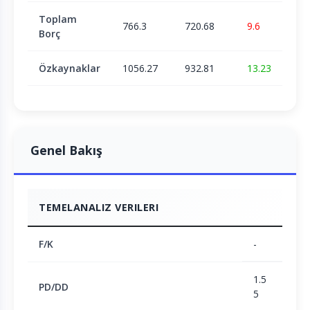
Toplam
766.3
720.68
9.6
Borç
Özkaynaklar
1056.27
932.81
13.23
Genel Bakış
TEMELANALIZ VERILERI
F/K
-
1.5
PD/DD
5