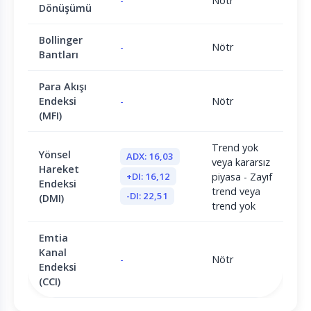
-
Nötr
Dönüşümü
Bollinger
-
Nötr
Bantları
Para Akışı
Endeksi
-
Nötr
(MFI)
Trend yok
Yönsel
ADX: 16,03
veya kararsız
Hareket
+DI: 16,12
piyasa - Zayıf
Endeksi
trend veya
-DI: 22,51
(DMI)
trend yok
Emtia
Kanal
-
Nötr
Endeksi
(CCI)