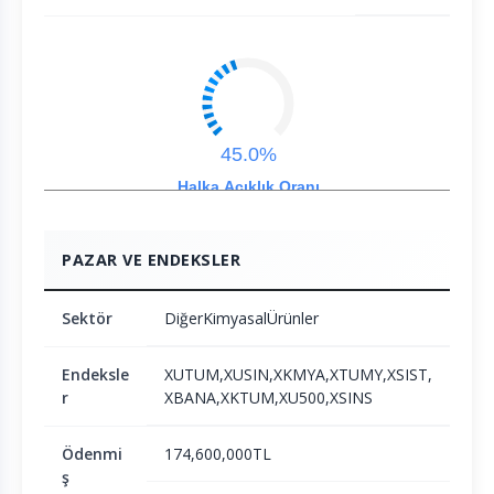
45.0%
Halka Açıklık Oranı
PAZAR VE ENDEKSLER
Sektör
DiğerKimyasalÜrünler
Endeksle
XUTUM,XUSIN,XKMYA,XTUMY,XSIST,
r
XBANA,XKTUM,XU500,XSINS
Ödenmi
174,600,000TL
ş