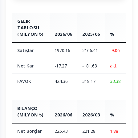
GELIR
TABLOSU
(MILYON ₺)
2026/06
2025/06
%
Satışlar
1970.16
2166.41
-9.06
Net Kar
-17.27
-181.63
a.d.
FAVÖK
424.36
318.17
33.38
BILANÇO
(MILYON ₺)
2026/06
2026/03
%
Net Borçlar
225.43
221.28
1.88