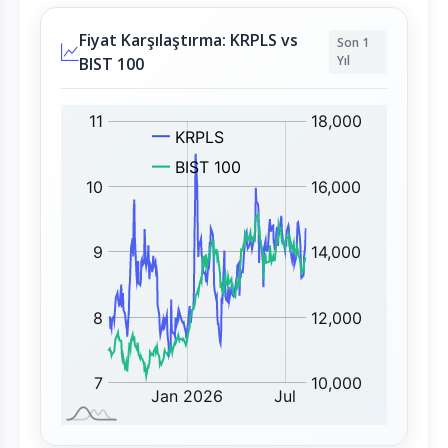
Fiyat Karşılaştırma: KRPLS vs
Son 1
Yıl
BIST 100
K
B
R
I
P
S
L
T
S
1
:
0
0
: