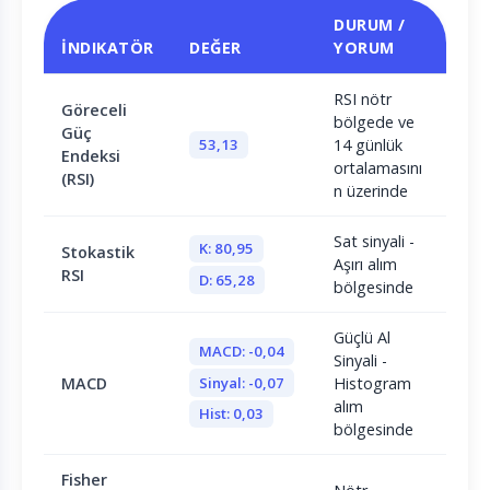
DURUM /
İNDIKATÖR
DEĞER
YORUM
RSI nötr
Göreceli
bölgede ve
Güç
53,13
14 günlük
Endeksi
ortalamasını
(RSI)
n üzerinde
Sat sinyali -
K: 80,95
Stokastik
Aşırı alım
RSI
D: 65,28
bölgesinde
Güçlü Al
MACD: -0,04
Sinyali -
Sinyal: -0,07
MACD
Histogram
alım
Hist: 0,03
bölgesinde
Fisher