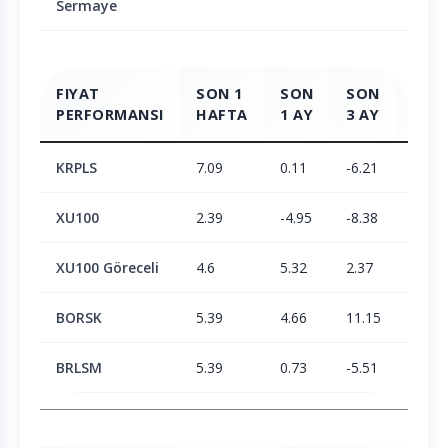
Sermaye
FIYAT
SON 1
SON
SON
SON
PERFORMANSI
HAFTA
1 AY
3 AY
6 AY
KRPLS
7.09
0.11
-6.21
9.47
XU100
2.39
-4.95
-8.38
1.9
XU100 Göreceli
4.6
5.32
2.37
7.43
BORSK
5.39
4.66
11.15
23.38
BRLSM
5.39
0.73
-5.51
-6.15