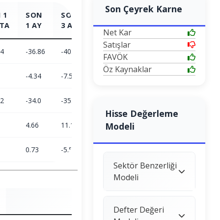
Son Çeyrek Karne
 1
SON
SON
SON
SON
TA
1 AY
3 AY
6 AY
1 YIL
Net Kar
Satışlar
24
-36.86
-40.78
-14.72
39.32
FAVÖK
Öz Kaynaklar
-4.34
-7.5
2.05
26.58
72
-34.0
-35.97
-16.43
10.06
Hisse Değerleme
4.66
11.15
23.38
Modeli
5.72
0.73
-5.51
-6.15
-11.25
Sektör Benzerliği
Modeli
Defter Değeri