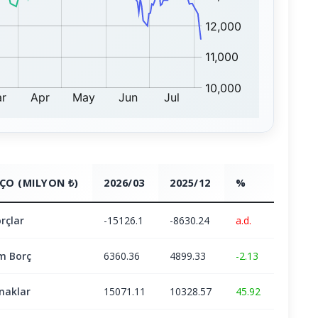
ÇO (MILYON ₺)
2026/03
2025/12
%
rçlar
-15126.1
-8630.24
a.d.
m Borç
6360.36
4899.33
-2.13
naklar
15071.11
10328.57
45.92