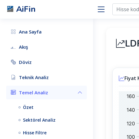
AiFin
Ana Sayfa
LD
Akış
Döviz
Teknik Analiz
Fiyat 
Temel Analiz
L
B
I
I
Özet
D
S
E
T
Sektörel Analiz
R
1
:
0
Hisse Filtre