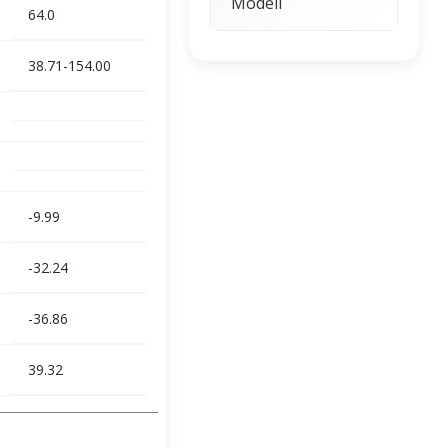
Modeli
64.0
38.71-154.00
-9.99
-32.24
-36.86
39.32