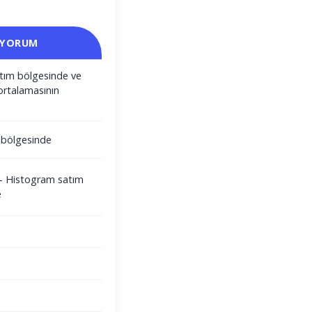
 YORUM
satım bölgesinde ve
ortalamasının
m bölgesinde
i - Histogram satım
e