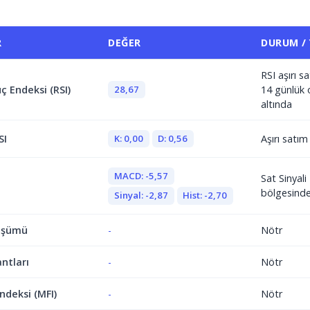
R
DEĞER
DURUM /
RSI aşırı 
28,67
ç Endeksi (RSI)
14 günlük 
altında
K: 0,00
D: 0,56
SI
Aşırı satı
MACD: -5,57
Sat Sinyal
bölgesind
Sinyal: -2,87
Hist: -2,70
üşümü
-
Nötr
antları
-
Nötr
ndeksi (MFI)
-
Nötr