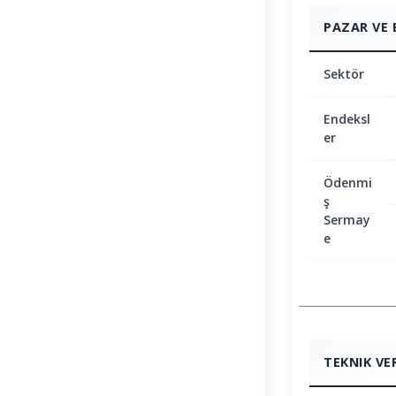
PAZAR VE 
Sektör
Endeksl
er
Ödenmi
ş
Sermay
e
TEKNIK VE