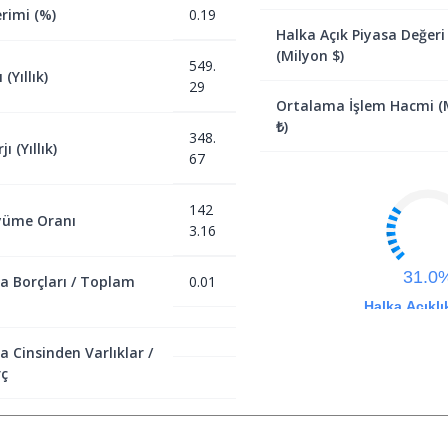
rimi (%)
0.19
Halka Açık Piyasa Değeri
(Milyon $)
549.
(Yıllık)
29
Ortalama İşlem Hacmi (
₺)
348.
ı (Yıllık)
67
142
yüme Oranı
3.16
31.0
a Borçları / Toplam
0.01
Halka Açıklı
a Cinsinden Varlıklar /
ç