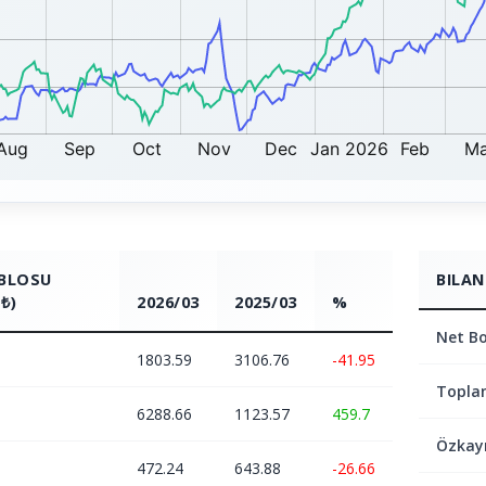
ABLOSU
BILAN
₺)
2026/03
2025/03
%
Net Bo
1803.59
3106.76
-41.95
Topla
6288.66
1123.57
459.7
Özkay
472.24
643.88
-26.66