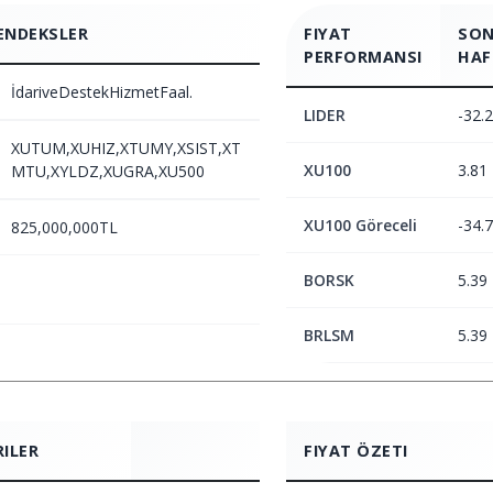
ENDEKSLER
FIYAT
SON
PERFORMANSI
HAF
İdariveDestekHizmetFaal.
LIDER
-32.
XUTUM,XUHIZ,XTUMY,XSIST,XT
XU100
3.81
MTU,XYLDZ,XUGRA,XU500
XU100 Göreceli
-34.
825,000,000TL
BORSK
5.39
BRLSM
5.39
RILER
FIYAT ÖZETI