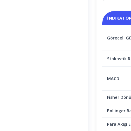
İNDIKATÖ
Göreceli Gü
Stokastik R
MACD
Fisher Dön
Bollinger B
Para Akışı E