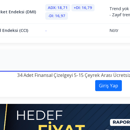
ADX: 18,71
+DI: 16,79
Trend yok 
ket Endeksi (DMI)
- Zayıf tr
-DI: 16,97
 Endeksi (CCI)
-
Nötr
34 Adet Finansal Çizelgeyi 5-15 Çeyrek Arası Ücretsi
Giriş Yap