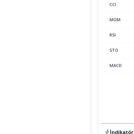
CCI
MOM
RSI
STO
MACD
İndikatör