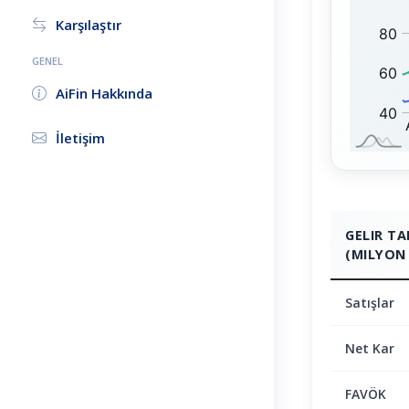
0
:
Karşılaştır
GENEL
AiFin Hakkında
İletişim
GELIR T
(MILYON 
Satışlar
Net Kar
FAVÖK