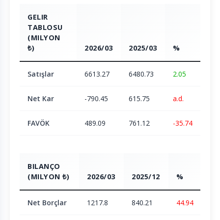
GELIR
TABLOSU
(MILYON
₺)
2026/03
2025/03
%
Satışlar
6613.27
6480.73
2.05
Net Kar
-790.45
615.75
a.d.
FAVÖK
489.09
761.12
-35.74
BILANÇO
(MILYON ₺)
2026/03
2025/12
%
Net Borçlar
1217.8
840.21
44.94