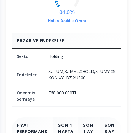
84.0%
Halka Açıklık Oranı
PAZAR VE ENDEKSLER
Sektör
Holding
XUTUM,XUMAL,XHOLD,XTUMY,XS
Endeksler
KON,XYLDZ,XU500
Ödenmiş
768,000,000TL
Sermaye
FIYAT
SON 1
SON
SON
SO
PERFORMANSI
HAFTA
1 AY
3 AY
6 