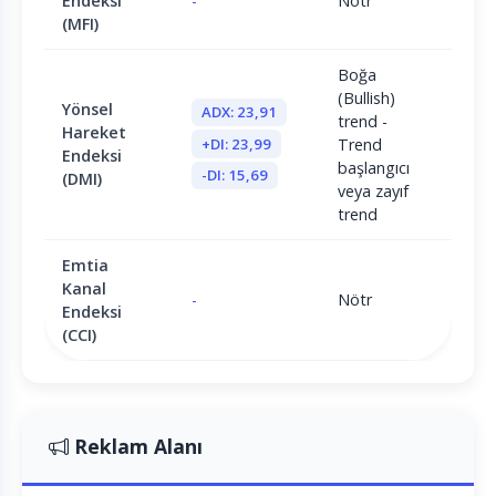
Endeksi
-
Nötr
(MFI)
Boğa
(Bullish)
Yönsel
ADX: 23,91
trend -
Hareket
+DI: 23,99
Trend
Endeksi
başlangıcı
-DI: 15,69
(DMI)
veya zayıf
trend
Emtia
Kanal
-
Nötr
Endeksi
(CCI)
Reklam Alanı