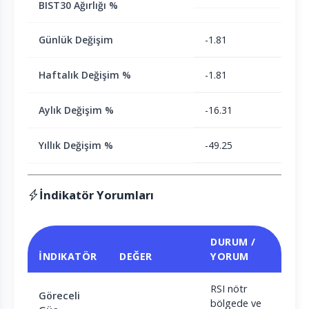
BIST30 Ağırlığı %
Günlük Değişim
-1.81
Haftalık Değişim %
-1.81
Aylık Değişim %
-16.31
Yıllık Değişim %
-49.25
İndikatör Yorumları
DURUM /
İNDIKATÖR
DEĞER
YORUM
RSI nötr
Göreceli
bölgede ve