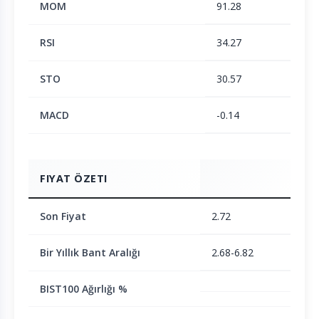
MOM
91.28
RSI
34.27
STO
30.57
MACD
-0.14
FIYAT ÖZETI
Son Fiyat
2.72
Bir Yıllık Bant Aralığı
2.68-6.82
BIST100 Ağırlığı %