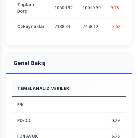
Toplam
10604.92
10049.59
9.78
Borç
Özkaynaklar
7188.33
7458.12
-3.62
Genel Bakış
TEMELANALIZ VERILERI
F/K
-
PD/DD
0.29
FD/FAVÖK
6.76