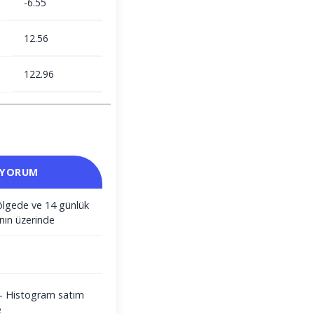
-6.55
12.56
122.96
 YORUM
ölgede ve 14 günlük
nın üzerinde
i - Histogram satım
e