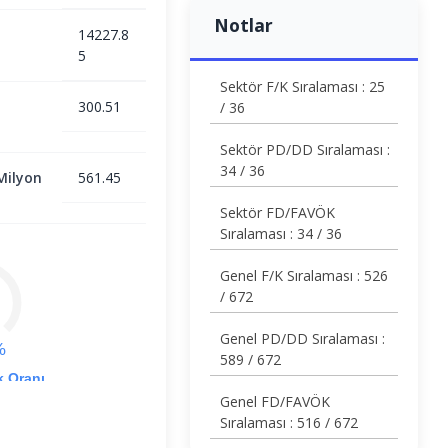
Notlar
14227.8
5
Sektör F/K Sıralaması : 25
300.51
/ 36
Sektör PD/DD Sıralaması :
34 / 36
Milyon
561.45
Sektör FD/FAVÖK
Sıralaması : 34 / 36
Genel F/K Sıralaması : 526
/ 672
Genel PD/DD Sıralaması :
%
589 / 672
k Oranı
Genel FD/FAVÖK
Sıralaması : 516 / 672