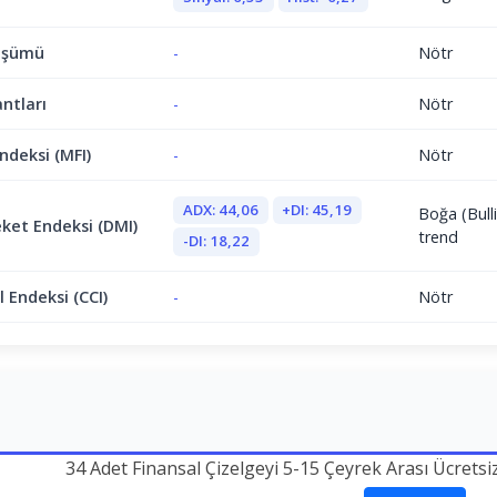
üşümü
-
Nötr
antları
-
Nötr
ndeksi (MFI)
-
Nötr
ADX: 44,06
+DI: 45,19
Boğa (Bulli
ket Endeksi (DMI)
trend
-DI: 18,22
 Endeksi (CCI)
-
Nötr
34 Adet Finansal Çizelgeyi 5-15 Çeyrek Arası Ücretsi