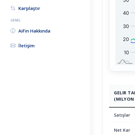
N
1
Karşılaştır
:
0
0
GENEL
:
AiFin Hakkında
İletişim
GELIR T
(MILYON 
Satışlar
Net Kar