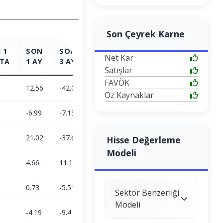
Son Çeyrek Karne
 1
SON
SON
SON
SON
Net Kar
TA
1 AY
3 AY
6 AY
1 YIL
Satışlar
FAVÖK
12.56
-42.08
-11.5
122.96
Öz Kaynaklar
-6.99
-7.15
-3.35
24.78
21.02
-37.62
-8.43
78.67
Hisse Değerleme
Modeli
4.66
11.15
23.38
5.72
0.73
-5.51
-6.15
-11.25
Sektör Benzerliği
Modeli
-4.19
-9.46
9.82
18.19