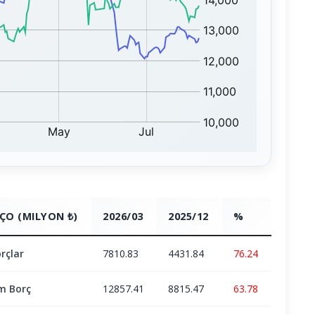
ÇO (MILYON ₺)
2026/03
2025/12
%
rçlar
7810.83
4431.84
76.24
m Borç
12857.41
8815.47
63.78