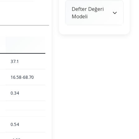
Defter Değeri
Modeli
37.1
16.58-68.70
0.34
0.54