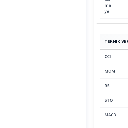
ma
ye
TEKNIK VE
CCI
MOM
RSI
STO
MACD