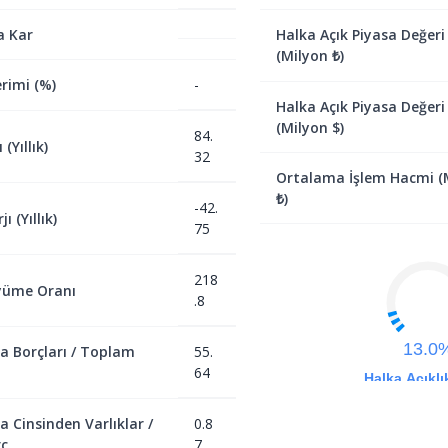
a Kar
Halka Açık Piyasa Değeri
(Milyon ₺)
rimi (%)
-
Halka Açık Piyasa Değeri
(Milyon $)
84.
(Yıllık)
32
Ortalama İşlem Hacmi (
₺)
-42.
ı (Yıllık)
75
218
yüme Oranı
.8
13.0
a Borçları / Toplam
55.
64
Halka Açıklı
a Cinsinden Varlıklar /
0.8
ç
7