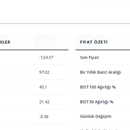
RILER
FIYAT ÖZETI
-124.37
Son Fiyat
97.02
Bir Yıllık Bant Aralığı
45.1
BIST100 Ağırlığı %
21.42
BIST30 Ağırlığı %
Günlük Değişim
-0.36