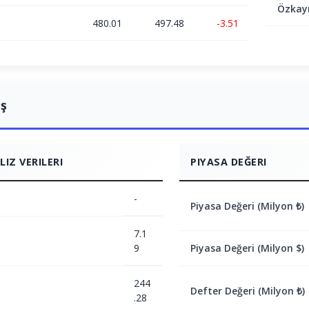
Özkay
480.01
497.48
-3.51
ış
IZ VERILERI
PIYASA DEĞERI
-
Piyasa Değeri (Milyon ₺)
7.1
9
Piyasa Değeri (Milyon $)
244
Defter Değeri (Milyon ₺)
.28