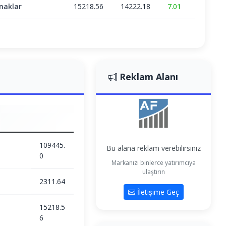
naklar
15218.56
14222.18
7.01
Reklam Alanı
109445.
Bu alana reklam verebilirsiniz
0
Markanızı binlerce yatırımcıya
ulaştırın
2311.64
İletişime Geç
15218.5
6