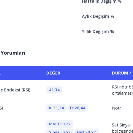
Haftalık Değişim %
Aylık Değişim %
Yıllık Değişim %
 Yorumları
R
DEĞER
DURUM /
RSI nötr b
41,34
ç Endeksi (RSI)
ortalaması
K: 31,24
D: 26,44
SI
Nötr
MACD: 0,27
Sat Sinyal
bölgesind
Sinyal: 0,53
Hist: -0,27