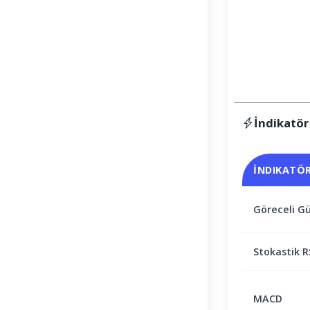
İndikatör
İNDIKATÖ
Göreceli Gü
Stokastik R
MACD