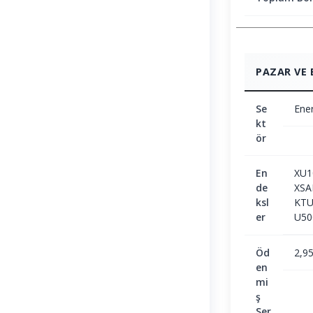
PAZAR VE 
Se
Ener
kt
ör
En
XU1
de
XSA
ksl
KTU
er
U50
Öd
2,9
en
mi
ş
Ser