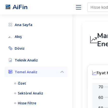
AiFin
Ana Sayfa
Ma
Akış
Ene
Döviz
Teknik Analiz
Temel Analiz
Fiyat
Özet
M
B
A
I
Sektörel Analiz
G
S
E
T
Hisse Filtre