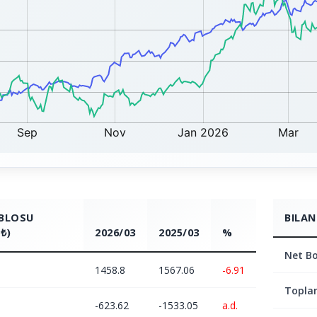
ABLOSU
BILAN
₺)
2026/03
2025/03
%
Net Bo
1458.8
1567.06
-6.91
Topla
-623.62
-1533.05
a.d.