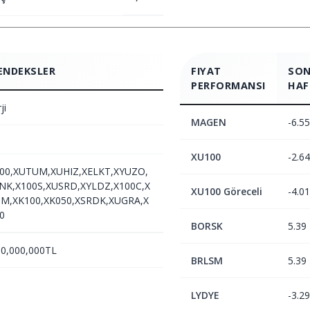
ENDEKSLER
FIYAT
SON
PERFORMANSI
HAF
ji
MAGEN
-6.55
XU100
-2.64
00,XUTUM,XUHIZ,XELKT,XYUZO,
NK,X100S,XUSRD,XYLDZ,X100C,X
XU100 Göreceli
-4.01
M,XK100,XK050,XSRDK,XUGRA,X
0
BORSK
5.39
50,000,000TL
BRLSM
5.39
LYDYE
-3.29