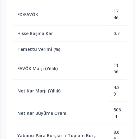
17.
FD/FAVÖK
46
Hisse Başına Kar
0.7
Temettü Verimi (%)
-
11.
FAVÖK Marjı (Yıllık)
56
4.3
Net Kar Marjı (Yıllık)
9
506
Net Kar Büyüme Oranı
.4
8.6
Yabancı Para Borçları / Toplam Borç
6