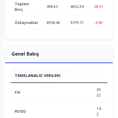
Toplam
4964.3
4652.34
28.31
Borç
Özkaynaklar
8958.46
9379.71
-4.49
Genel Bakış
TEMELANALIZ VERILERI
20.
F/K
22
1.6
PD/DD
2