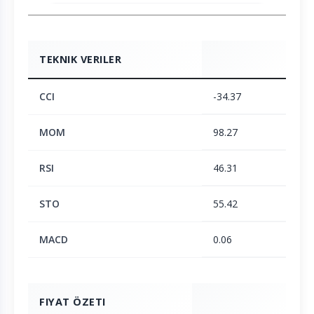
TEKNIK VERILER
CCI
-34.37
MOM
98.27
RSI
46.31
STO
55.42
MACD
0.06
FIYAT ÖZETI