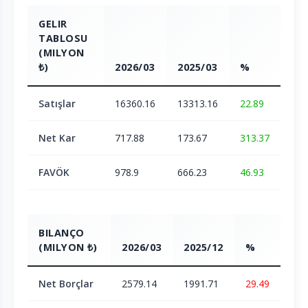
GELIR
TABLOSU
(MILYON
₺)
2026/03
2025/03
%
Satışlar
16360.16
13313.16
22.89
Net Kar
717.88
173.67
313.37
FAVÖK
978.9
666.23
46.93
BILANÇO
(MILYON ₺)
2026/03
2025/12
%
Net Borçlar
2579.14
1991.71
29.49