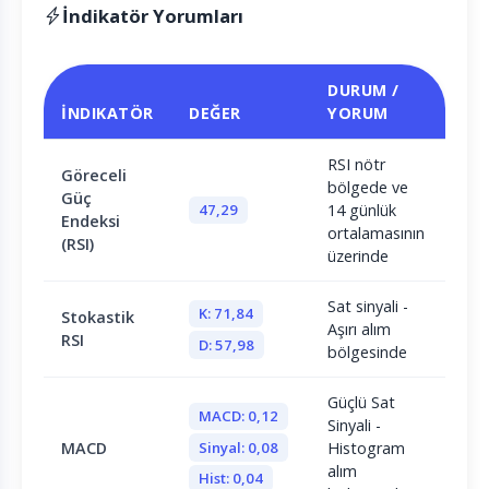
İndikatör Yorumları
DURUM /
İNDIKATÖR
DEĞER
YORUM
RSI nötr
Göreceli
bölgede ve
Güç
47,29
14 günlük
Endeksi
ortalamasının
(RSI)
üzerinde
Sat sinyali -
K: 71,84
Stokastik
Aşırı alım
RSI
D: 57,98
bölgesinde
Güçlü Sat
MACD: 0,12
Sinyali -
Sinyal: 0,08
MACD
Histogram
alım
Hist: 0,04