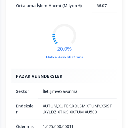
Ortalama İşlem Hacmi (Milyon ₺)
66.07
20.0%
Halka Açıklık Oranı
PAZAR VE ENDEKSLER
Sektör
İletişimveSavunma
Endeksle
XUTUM,XUTEK,XBLSM,XTUMY,XSIST
r
,XYLDZ,XTKJS,XKTUM,XU500
Ödenmiş
1,025,000,000TL