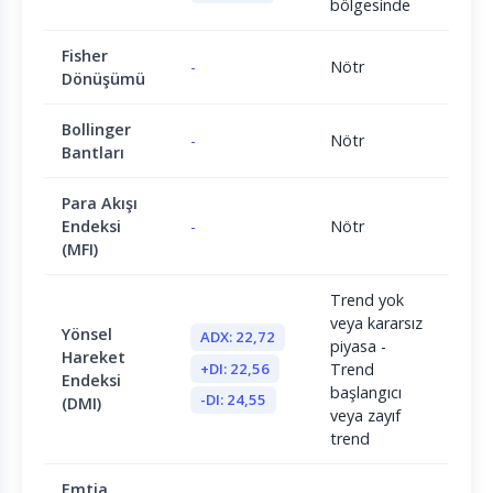
bölgesinde
Fisher
-
Nötr
Dönüşümü
Bollinger
-
Nötr
Bantları
Para Akışı
Endeksi
-
Nötr
(MFI)
Trend yok
veya kararsız
Yönsel
ADX: 22,72
piyasa -
Hareket
+DI: 22,56
Trend
Endeksi
başlangıcı
-DI: 24,55
(DMI)
veya zayıf
trend
Emtia