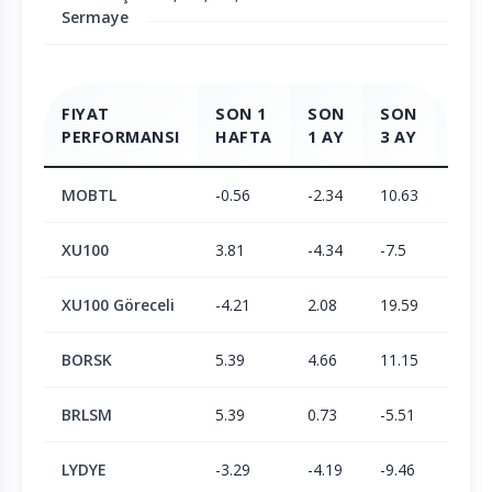
Sermaye
FIYAT
SON 1
SON
SON
SON
PERFORMANSI
HAFTA
1 AY
3 AY
6 AY
MOBTL
-0.56
-2.34
10.63
36.02
XU100
3.81
-4.34
-7.5
2.05
XU100 Göreceli
-4.21
2.08
19.59
33.29
BORSK
5.39
4.66
11.15
23.38
BRLSM
5.39
0.73
-5.51
-6.15
LYDYE
-3.29
-4.19
-9.46
9.82