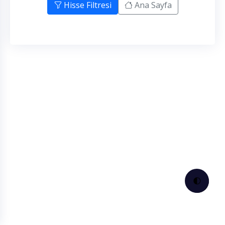
Hisse Filtresi
Ana Sayfa
🌓