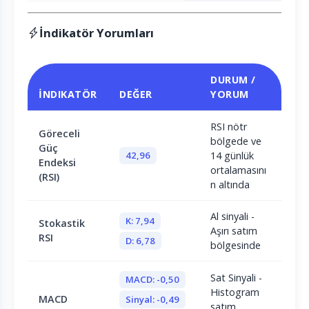
İndikatör Yorumları
DURUM /
İNDIKATÖR
DEĞER
YORUM
RSI nötr
Göreceli
bölgede ve
Güç
42,96
14 günlük
Endeksi
ortalamasını
(RSI)
n altında
Al sinyali -
K: 7,94
Stokastik
Aşırı satım
RSI
D: 6,78
bölgesinde
Sat Sinyali -
MACD: -0,50
Histogram
MACD
Sinyal: -0,49
satım