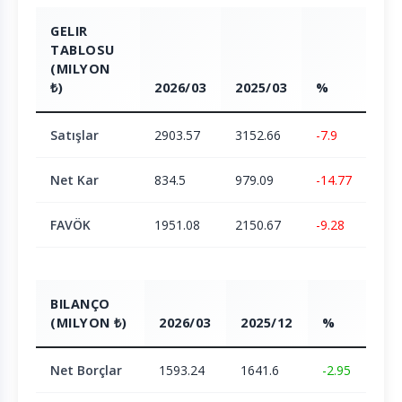
GELIR
TABLOSU
(MILYON
₺)
2026/03
2025/03
%
Satışlar
2903.57
3152.66
-7.9
Net Kar
834.5
979.09
-14.77
FAVÖK
1951.08
2150.67
-9.28
BILANÇO
(MILYON ₺)
2026/03
2025/12
%
Net Borçlar
1593.24
1641.6
-2.95