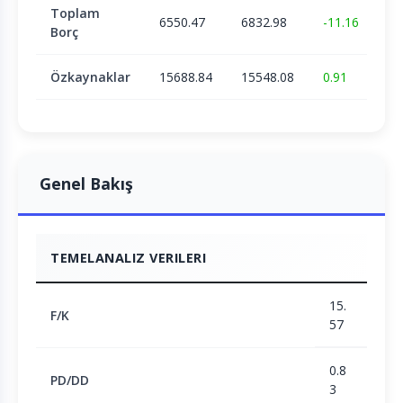
Toplam
6550.47
6832.98
-11.16
Borç
Özkaynaklar
15688.84
15548.08
0.91
Genel Bakış
TEMELANALIZ VERILERI
15.
F/K
57
0.8
PD/DD
3