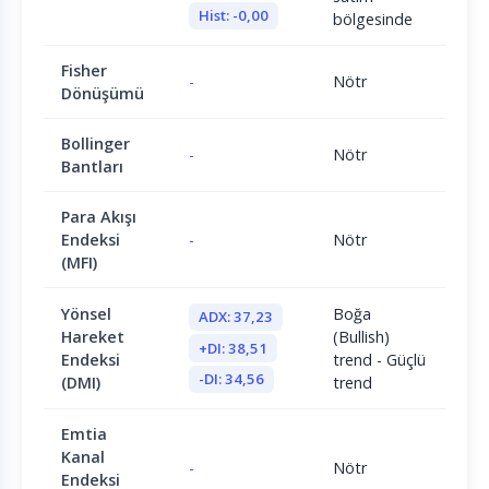
Hist: -0,00
bölgesinde
Fisher
-
Nötr
Dönüşümü
Bollinger
-
Nötr
Bantları
Para Akışı
Endeksi
-
Nötr
(MFI)
Yönsel
Boğa
ADX: 37,23
Hareket
(Bullish)
+DI: 38,51
Endeksi
trend - Güçlü
-DI: 34,56
(DMI)
trend
Emtia
Kanal
-
Nötr
Endeksi