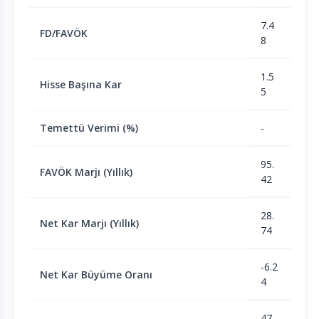
7.4
FD/FAVÖK
8
1.5
Hisse Başına Kar
5
Temettü Verimi (%)
-
95.
FAVÖK Marjı (Yıllık)
42
28.
Net Kar Marjı (Yıllık)
74
-6.2
Net Kar Büyüme Oranı
4
47.