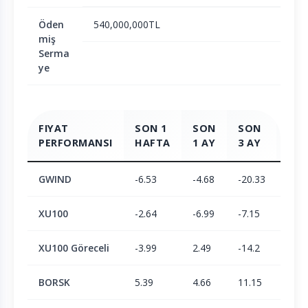
Öden
540,000,000TL
miş
Serma
ye
FIYAT
SON 1
SON
SON
SO
PERFORMANSI
HAFTA
1 AY
3 AY
6 A
GWIND
-6.53
-4.68
-20.33
-10.
XU100
-2.64
-6.99
-7.15
-3.3
XU100 Göreceli
-3.99
2.49
-14.2
-7.5
BORSK
5.39
4.66
11.15
23.3