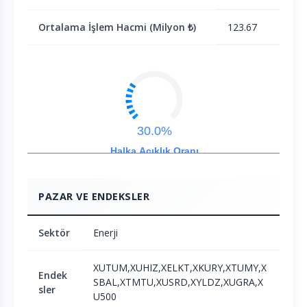
Ortalama İşlem Hacmi (Milyon ₺)
123.67
30.0%
Halka Açıklık Oranı
PAZAR VE ENDEKSLER
Sektör
Enerji
XUTUM,XUHIZ,XELKT,XKURY,XTUMY,X
Endek
SBAL,XTMTU,XUSRD,XYLDZ,XUGRA,X
sler
U500